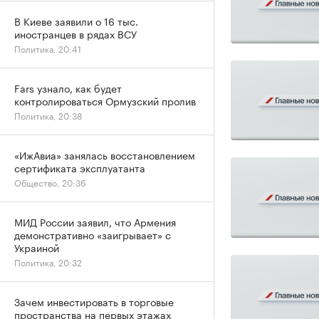
В Киеве заявили о 16 тыс.
иностранцев в рядах ВСУ
Политика, 20:41
Fars узнало, как будет
контролироваться Ормузский пролив
Политика, 20:38
«ИжАвиа» занялась восстановлением
сертификата эксплуатанта
Общество, 20:36
МИД России заявил, что Армения
демонстративно «заигрывает» с
Украиной
Политика, 20:32
Зачем инвестировать в торговые
пространства на первых этажах