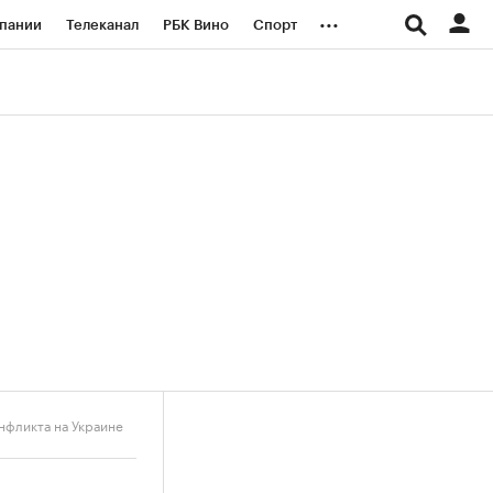
...
пании
Телеканал
РБК Вино
Спорт
ые проекты
Город
Стиль
Крипто
Спецпроекты СПб
логии и медиа
Финансы
нфликта на Украине