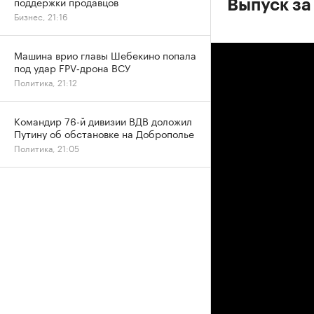
поддержки продавцов
Выпуск за 
Бизнес, 21:16
Машина врио главы Шебекино попала
под удар FPV‑дрона ВСУ
Политика, 21:12
Командир 76-й дивизии ВДВ доложил
Путину об обстановке на Доброполье
Политика, 21:05