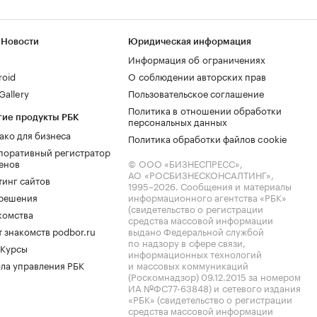
 Новости
Юридическая информация
Информация об ограничениях
roid
О соблюдении авторских прав
allery
Пользовательское соглашение
Политика в отношении обработки
гие продукты РБК
персональных данных
ако для бизнеса
Политика обработки файлов cookie
поративный регистратор
енов
© ООО «БИЗНЕСПРЕСС»,
АО «РОСБИЗНЕСКОНСАЛТИНГ»,
тинг сайтов
1995–2026
. Сообщения и материалы
.решения
информационного агентства «РБК»
(свидетельство о регистрации
комства
средства массовой информации
 знакомств podbor.ru
выдано Федеральной службой
по надзору в сфере связи,
 Курсы
информационных технологий
ла управления РБК
и массовых коммуникаций
(Роскомнадзор) 09.12.2015 за номером
ИА №ФС77-63848) и сетевого издания
«РБК» (свидетельство о регистрации
средства массовой информации