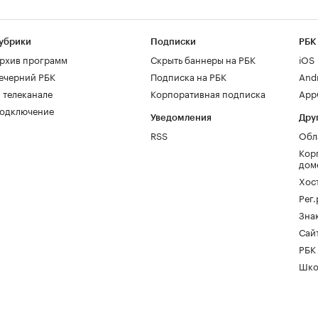
убрики
Подписки
РБК
рхив программ
Скрыть баннеры на РБК
iOS
ечерний РБК
Подписка на РБК
And
 телеканале
Корпоративная подписка
AppG
одключение
Уведомления
Дру
RSS
Обл
Кор
дом
Хос
Рег
Зна
Сайт
РБК
Шко