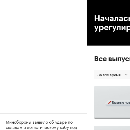
00
Началась
урегули
Все выпу
За все время
Минобороны заявило об ударе по
складам и логистическому хабу под