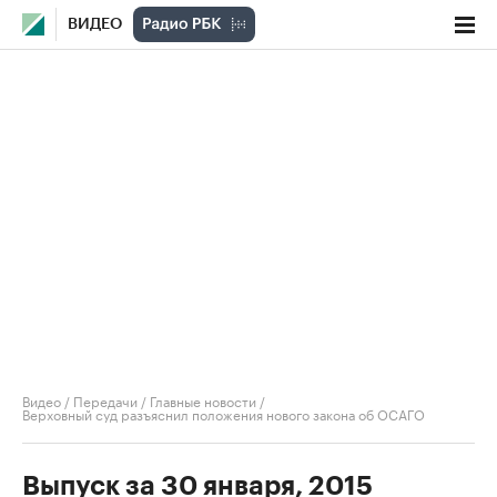
ВИДЕО
Видео
/
Передачи
/
Главные новости
/
Верховный суд разъяснил положения нового закона об ОСАГО
Выпуск за 30 января, 2015