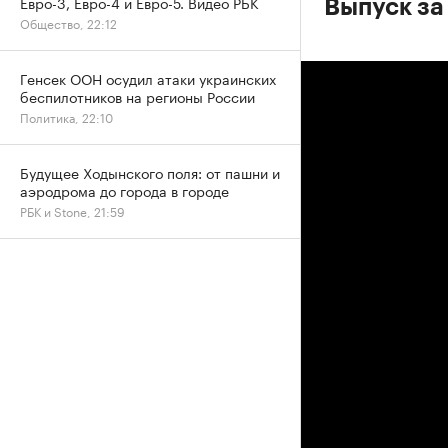
Евро-3, Евро-4 и Евро-5. Видео РБК
Выпуск за
Общество, 22:12
Генсек ООН осудил атаки украинских
беспилотников на регионы России
Политика, 22:10
Будущее Ходынского поля: от пашни и
аэродрома до города в городе
РБК и Stone, 21:59