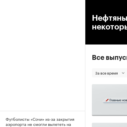
00
Нефтяны
некотор
Все выпу
За все время
Футболисты «Сочи» из-за закрытия
аэропорта не смогли вылететь на