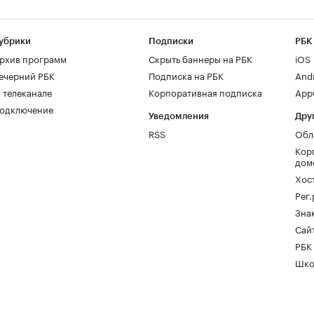
убрики
Подписки
РБК
рхив программ
Скрыть баннеры на РБК
iOS
ечерний РБК
Подписка на РБК
And
 телеканале
Корпоративная подписка
AppG
одключение
Уведомления
Дру
RSS
Обл
Кор
дом
Хос
Рег
Зна
Сайт
РБК
Шко