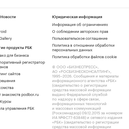
 Новости
Юридическая информация
Информация об ограничениях
roid
О соблюдении авторских прав
allery
Пользовательское соглашение
Политика в отношении обработки
гие продукты РБК
персональных данных
ако для бизнеса
Политика обработки файлов cookie
поративный регистратор
енов
© ООО «БИЗНЕСПРЕСС»,
АО «РОСБИЗНЕСКОНСАЛТИНГ»,
тинг сайтов
1995–2026
. Сообщения и материалы
.решения
информационного агентства «РБК»
(свидетельство о регистрации
комства
средства массовой информации
 знакомств podbor.ru
выдано Федеральной службой
по надзору в сфере связи,
 Курсы
информационных технологий
ла управления РБК
и массовых коммуникаций
(Роскомнадзор) 09.12.2015 за номером
ИА №ФС77-63848) и сетевого издания
«РБК» (свидетельство о регистрации
средства массовой информации