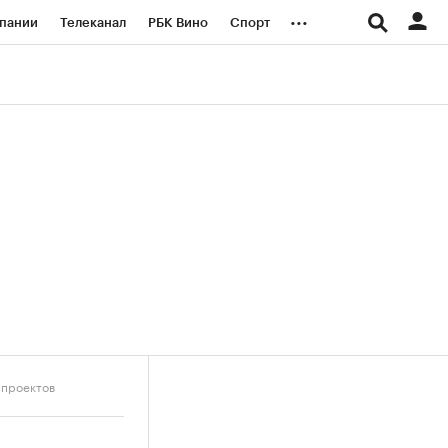
...
пании
Телеканал
РБК Вино
Спорт
ые проекты
Город
Стиль
Крипто
Спецпроекты СПб
логии и медиа
Финансы
 проектов