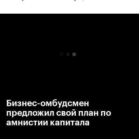
00:00
/
00:00
Бизнес-омбудсмен
предложил свой план по
амнистии капитала