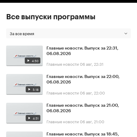
Все выпуски программы
За все время
Главные новости. Выпуск за 22:31,
06.08.2026
4:50
Главные новости
06 авг, 22:31
Главные новости. Выпуск за 22:00,
06.08.2026
5:18
Главные новости
06 авг, 22:00
Главные новости. Выпуск за 21:00,
06.08.2026
4:51
Главные новости
06 авг, 21:00
Главные новости. Выпуск за 18:45,