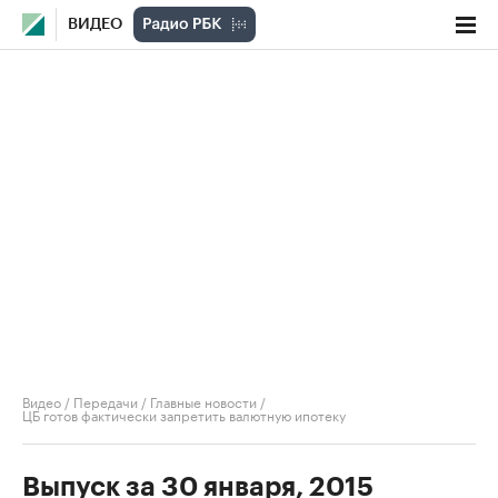
ВИДЕО
Видео
/
Передачи
/
Главные новости
/
ЦБ готов фактически запретить валютную ипотеку
Выпуск за 30 января, 2015