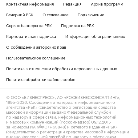
Контактная информация
Редакция
Архив программ
Вечерний РБК
О телеканале
Подключение
Скрыть баннеры на РБК
Подписка на РБК
Корпоративная подписка
Информация об ограничениях
О соблюдении авторских прав
Пользовательское соглашение
Политика в отношении обработки персональных данных
Политика обработки файлов cookie
© ООО «БИЗНЕСПРЕСС», АО «РОСБИЗНЕСКОНСАЛТИНГ»,
1995–2026
. Сообщения и материалы информационного
агентства «РБК» (свидетельство о регистрации средства
массовой информации выдано Федеральной службой
по надзору в сфере связи, информационных технологий
и массовых коммуникаций (Роскомнадзор) 09.12.2015
за номером ИА №ФС77-63848) и сетевого издания «РБК»
(свидетельство о регистрации средства массовой информации
выдано Федеральной службой по надзору в сфере связи,