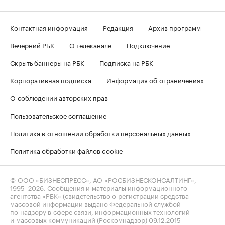
Контактная информация
Редакция
Архив программ
Вечерний РБК
О телеканале
Подключение
Скрыть баннеры на РБК
Подписка на РБК
Корпоративная подписка
Информация об ограничениях
О соблюдении авторских прав
Пользовательское соглашение
Политика в отношении обработки персональных данных
Политика обработки файлов cookie
© ООО «БИЗНЕСПРЕСС», АО «РОСБИЗНЕСКОНСАЛТИНГ»,
1995–2026
. Сообщения и материалы информационного
агентства «РБК» (свидетельство о регистрации средства
массовой информации выдано Федеральной службой
по надзору в сфере связи, информационных технологий
и массовых коммуникаций (Роскомнадзор) 09.12.2015