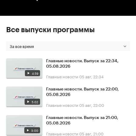
Все выпуски программы
За все время
Главные новости. Выпуск за 22:34,
05.08.2026
4:59
Главные новости
05 авг, 22:34
Главные новости. Выпуск за 22:00,
05.08.2026
5:02
Главные новости
05 авг, 22:00
Главные новости. Выпуск за 21:00,
05.08.2026
5:00
Главные новости
05 авг, 21:00