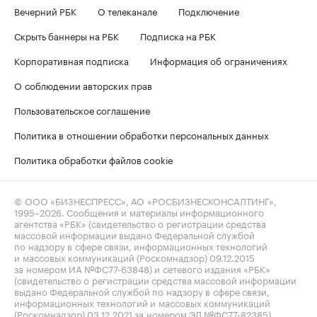
Вечерний РБК
О телеканале
Подключение
Скрыть баннеры на РБК
Подписка на РБК
Корпоративная подписка
Информация об ограничениях
О соблюдении авторских прав
Пользовательское соглашение
Политика в отношении обработки персональных данных
Политика обработки файлов cookie
© ООО «БИЗНЕСПРЕСС», АО «РОСБИЗНЕСКОНСАЛТИНГ»,
1995–2026
. Сообщения и материалы информационного
агентства «РБК» (свидетельство о регистрации средства
массовой информации выдано Федеральной службой
по надзору в сфере связи, информационных технологий
и массовых коммуникаций (Роскомнадзор) 09.12.2015
за номером ИА №ФС77-63848) и сетевого издания «РБК»
(свидетельство о регистрации средства массовой информации
выдано Федеральной службой по надзору в сфере связи,
информационных технологий и массовых коммуникаций
(Роскомнадзор) 03.12.2021 за номером ЭЛ №ФС77-82385)