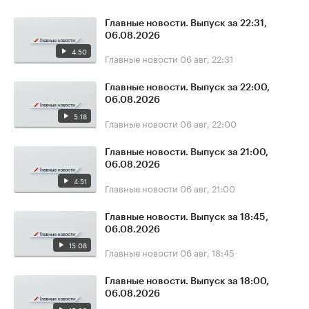
Главные новости. Выпуск за 22:31,
06.08.2026
4:50
Главные новости
06 авг, 22:31
Главные новости. Выпуск за 22:00,
06.08.2026
5:18
Главные новости
06 авг, 22:00
Главные новости. Выпуск за 21:00,
06.08.2026
4:51
Главные новости
06 авг, 21:00
Главные новости. Выпуск за 18:45,
06.08.2026
15:08
Главные новости
06 авг, 18:45
Главные новости. Выпуск за 18:00,
06.08.2026