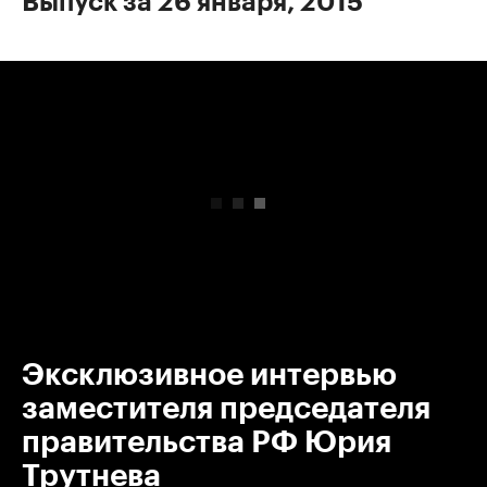
Выпуск за 26 января, 2015
00:00
/
00:00
Эксклюзивное интервью
заместителя председателя
правительства РФ Юрия
Трутнева