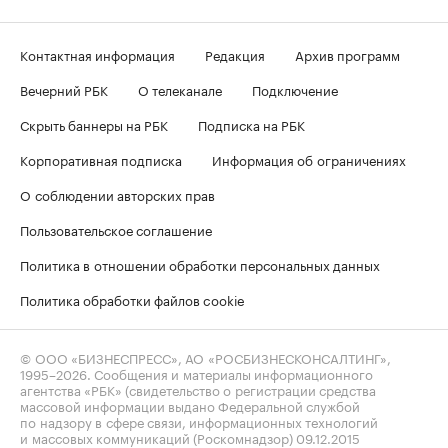
Контактная информация
Редакция
Архив программ
Вечерний РБК
О телеканале
Подключение
Скрыть баннеры на РБК
Подписка на РБК
Корпоративная подписка
Информация об ограничениях
О соблюдении авторских прав
Пользовательское соглашение
Политика в отношении обработки персональных данных
Политика обработки файлов cookie
© ООО «БИЗНЕСПРЕСС», АО «РОСБИЗНЕСКОНСАЛТИНГ»,
1995–2026
. Сообщения и материалы информационного
агентства «РБК» (свидетельство о регистрации средства
массовой информации выдано Федеральной службой
по надзору в сфере связи, информационных технологий
и массовых коммуникаций (Роскомнадзор) 09.12.2015