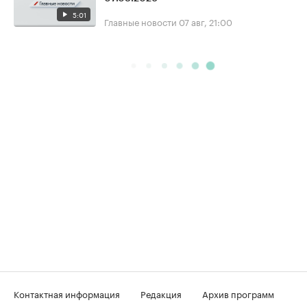
5:01
Главные новости
07 авг, 21:00
Контактная информация
Редакция
Архив программ