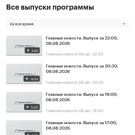
Все выпуски программы
За все время
Главные новости. Выпуск за 22:00,
08.08.2026
4:54
Главные новости
08 авг, 22:00
Главные новости. Выпуск за 20:30,
08.08.2026
14:54
Главные новости
08 авг, 20:30
Главные новости. Выпуск за 19:00,
08.08.2026
5:00
Главные новости
08 авг, 19:00
Главные новости. Выпуск за 17:00,
08.08.2026