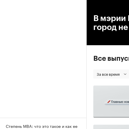
00
В мэрии 
город н
Все выпу
За все время
Степень MBA: что это такое и как ее