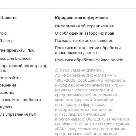
 Новости
Юридическая информация
Информация об ограничениях
roid
О соблюдении авторских прав
allery
Пользовательское соглашение
Политика в отношении обработки
гие продукты РБК
персональных данных
ако для бизнеса
Политика обработки файлов cookie
поративный регистратор
енов
© ООО «БИЗНЕСПРЕСС»,
АО «РОСБИЗНЕСКОНСАЛТИНГ»,
тинг сайтов
1995–2026
. Сообщения и материалы
.решения
информационного агентства «РБК»
(свидетельство о регистрации
комства
средства массовой информации
 знакомств podbor.ru
выдано Федеральной службой
по надзору в сфере связи,
 Курсы
информационных технологий
ла управления РБК
и массовых коммуникаций
(Роскомнадзор) 09.12.2015 за номером
ИА №ФС77-63848) и сетевого издания
«РБК» (свидетельство о регистрации
средства массовой информации