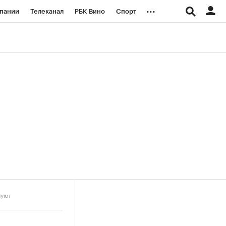
...
пании
Телеканал
РБК Вино
Спорт
ые проекты
Город
Стиль
Крипто
Спецпроекты СПб
логии и медиа
Финансы
муют