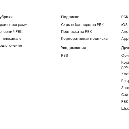
убрики
Подписки
РБК
рхив программ
Скрыть баннеры на РБК
iOS
ечерний РБК
Подписка на РБК
And
 телеканале
Корпоративная подписка
AppG
одключение
Уведомления
Дру
RSS
Обл
Кор
дом
Хос
Рег
Зна
Сайт
РБК
Шко