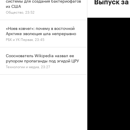
системы для создания бактериофагов
Выпуск за
из США
Общество, 23:52
«Ноев ковчег»: почему в восточной
Арктике эволюция шла непрерывно
РБК и УК Первая, 23:45
Сооснователь Wikipedia назвал ее
рупором пропаганды под эгидой ЦРУ
Технологии и медиа, 23:27