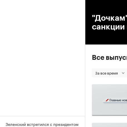
00
"Дочкам
санкции
Все выпу
За все время
Зеленский встретился с президентом