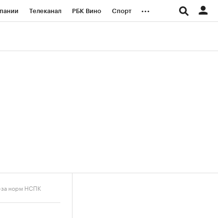
...
пании
Телеканал
РБК Вино
Спорт
ые проекты
Город
Стиль
Крипто
Спецпроекты СПб
логии и медиа
Финансы
з-за норм НСПК