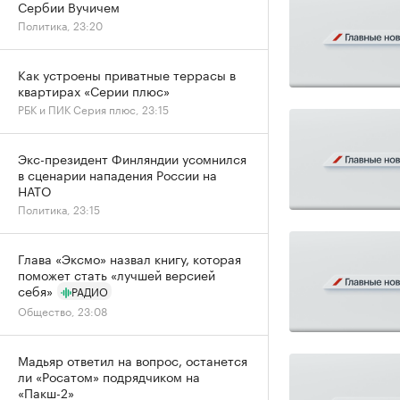
Сербии Вучичем
Политика, 23:20
Как устроены приватные террасы в
квартирах «Серии плюс»
РБК и ПИК Серия плюс, 23:15
Экс-президент Финляндии усомнился
в сценарии нападения России на
НАТО
Политика, 23:15
Глава «Эксмо» назвал книгу, которая
поможет стать «лучшей версией
себя»
РАДИО
Общество, 23:08
Мадьяр ответил на вопрос, останется
ли «Росатом» подрядчиком на
«Пакш-2»