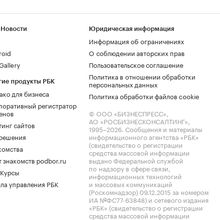
 Новости
Юридическая информация
Информация об ограничениях
roid
О соблюдении авторских прав
allery
Пользовательское соглашение
Политика в отношении обработки
гие продукты РБК
персональных данных
ако для бизнеса
Политика обработки файлов cookie
поративный регистратор
енов
© ООО «БИЗНЕСПРЕСС»,
АО «РОСБИЗНЕСКОНСАЛТИНГ»,
тинг сайтов
1995–2026
. Сообщения и материалы
.решения
информационного агентства «РБК»
(свидетельство о регистрации
комства
средства массовой информации
 знакомств podbor.ru
выдано Федеральной службой
по надзору в сфере связи,
 Курсы
информационных технологий
ла управления РБК
и массовых коммуникаций
(Роскомнадзор) 09.12.2015 за номером
ИА №ФС77-63848) и сетевого издания
«РБК» (свидетельство о регистрации
средства массовой информации