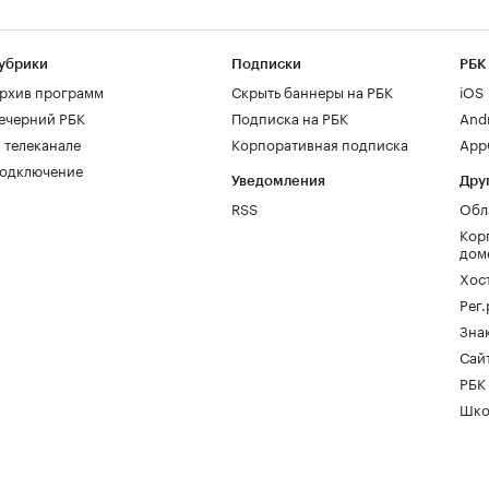
убрики
Подписки
РБК
рхив программ
Скрыть баннеры на РБК
iOS
ечерний РБК
Подписка на РБК
And
 телеканале
Корпоративная подписка
AppG
одключение
Уведомления
Дру
RSS
Обл
Кор
дом
Хос
Рег
Зна
Сайт
РБК
Шко