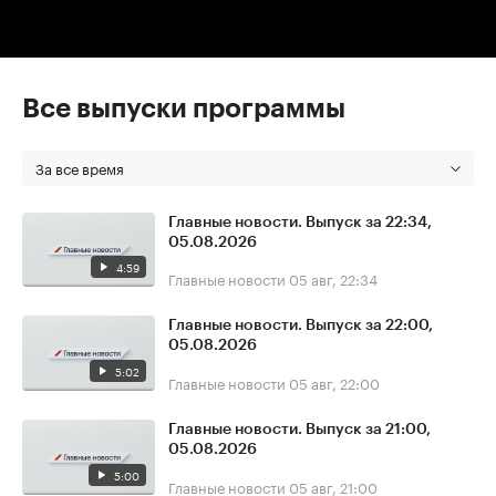
Все выпуски программы
За все время
Главные новости. Выпуск за 22:34,
05.08.2026
4:59
Главные новости
05 авг, 22:34
Главные новости. Выпуск за 22:00,
05.08.2026
5:02
Главные новости
05 авг, 22:00
Главные новости. Выпуск за 21:00,
05.08.2026
5:00
Главные новости
05 авг, 21:00