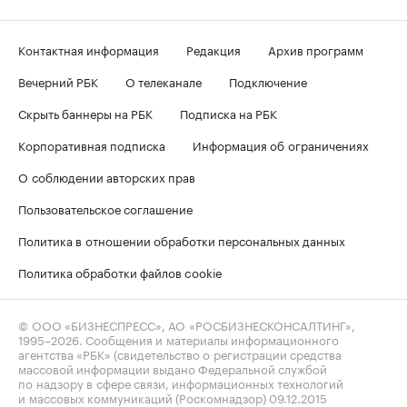
Контактная информация
Редакция
Архив программ
Вечерний РБК
О телеканале
Подключение
Скрыть баннеры на РБК
Подписка на РБК
Корпоративная подписка
Информация об ограничениях
О соблюдении авторских прав
Пользовательское соглашение
Политика в отношении обработки персональных данных
Политика обработки файлов cookie
© ООО «БИЗНЕСПРЕСС», АО «РОСБИЗНЕСКОНСАЛТИНГ»,
1995–2026
. Сообщения и материалы информационного
агентства «РБК» (свидетельство о регистрации средства
массовой информации выдано Федеральной службой
по надзору в сфере связи, информационных технологий
и массовых коммуникаций (Роскомнадзор) 09.12.2015