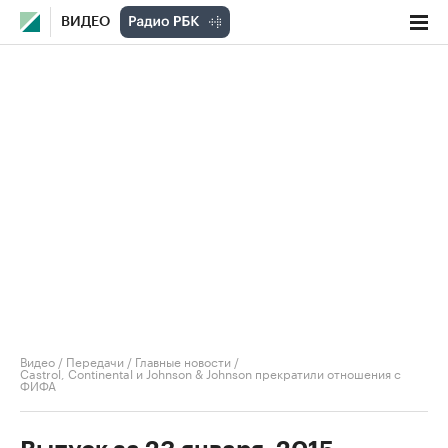
ВИДЕО
Видео
/
Передачи
/
Главные новости
/
Castrol, Continental и Johnson & Johnson прекратили отношения с
ФИФА