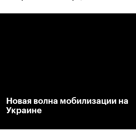
00:00
/
00:00
Новая волна мобилизации на
Украине