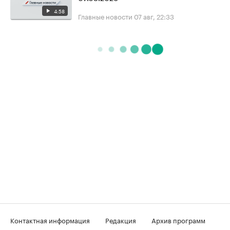
4:58
Главные новости
07 авг, 22:33
Контактная информация
Редакция
Архив программ