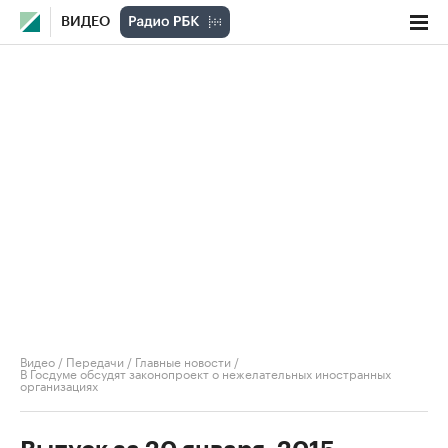
ВИДЕО
Видео
/
Передачи
/
Главные новости
/
В Госдуме обсудят законопроект о нежелательных иностранных
организациях