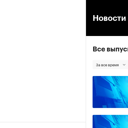
00
Новости
Все выпу
За все время