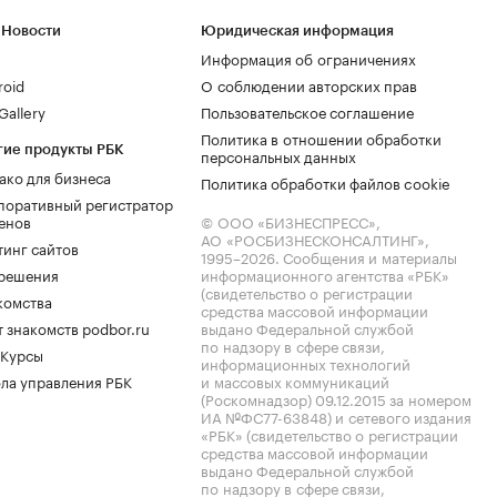
 Новости
Юридическая информация
Информация об ограничениях
roid
О соблюдении авторских прав
allery
Пользовательское соглашение
Политика в отношении обработки
гие продукты РБК
персональных данных
ако для бизнеса
Политика обработки файлов cookie
поративный регистратор
енов
© ООО «БИЗНЕСПРЕСС»,
АО «РОСБИЗНЕСКОНСАЛТИНГ»,
тинг сайтов
1995–2026
. Сообщения и материалы
.решения
информационного агентства «РБК»
(свидетельство о регистрации
комства
средства массовой информации
 знакомств podbor.ru
выдано Федеральной службой
по надзору в сфере связи,
 Курсы
информационных технологий
ла управления РБК
и массовых коммуникаций
(Роскомнадзор) 09.12.2015 за номером
ИА №ФС77-63848) и сетевого издания
«РБК» (свидетельство о регистрации
средства массовой информации
выдано Федеральной службой
по надзору в сфере связи,