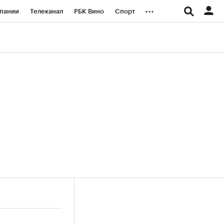
...
пании
Телеканал
РБК Вино
Спорт
ые проекты
Город
Стиль
Крипто
Спецпроекты СПб
логии и медиа
Финансы