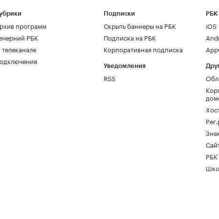
убрики
Подписки
РБК
рхив программ
Скрыть баннеры на РБК
iOS
ечерний РБК
Подписка на РБК
And
 телеканале
Корпоративная подписка
AppG
одключение
Уведомления
Дру
RSS
Обл
Кор
дом
Хос
Рег
Зна
Сайт
РБК
Шко