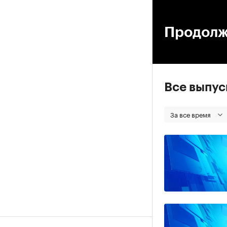
00
Продолж
Все выпу
За все время