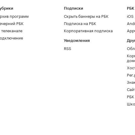
убрики
Подписки
РБК
рхив программ
Скрыть баннеры на РБК
iOS
ечерний РБК
Подписка на РБК
And
 телеканале
Корпоративная подписка
AppG
одключение
Уведомления
Дру
RSS
Обл
Кор
дом
Хос
Рег
Зна
Сайт
РБК
Шко