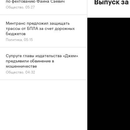
по фехтованию Фаина Саевич
Выпуск за
Общество, 05:27
Минтранс предложил защищать
трассы от БПЛА за счет дорожных
бюджетов
Политика, 05:15
Супруге главы издательства «Джем»
предъявили обвинение в
мошенничестве
Общество, 04:32