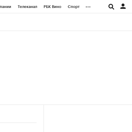
...
пании
Телеканал
РБК Вино
Спорт
ые проекты
Город
Стиль
Крипто
Спецпроекты СПб
логии и медиа
Финансы