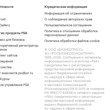
 Новости
Юридическая информация
Информация об ограничениях
roid
О соблюдении авторских прав
allery
Пользовательское соглашение
Политика в отношении обработки
гие продукты РБК
персональных данных
ако для бизнеса
Политика обработки файлов cookie
поративный регистратор
енов
© ООО «БИЗНЕСПРЕСС»,
АО «РОСБИЗНЕСКОНСАЛТИНГ»,
тинг сайтов
1995–2026
. Сообщения и материалы
.решения
информационного агентства «РБК»
(свидетельство о регистрации
комства
средства массовой информации
 знакомств podbor.ru
выдано Федеральной службой
по надзору в сфере связи,
 Курсы
информационных технологий
ла управления РБК
и массовых коммуникаций
(Роскомнадзор) 09.12.2015 за номером
ИА №ФС77-63848) и сетевого издания
«РБК» (свидетельство о регистрации
средства массовой информации
выдано Федеральной службой
по надзору в сфере связи,