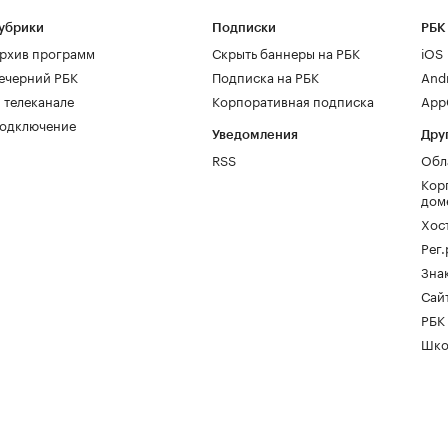
убрики
Подписки
РБК
рхив программ
Скрыть баннеры на РБК
iOS
ечерний РБК
Подписка на РБК
And
 телеканале
Корпоративная подписка
AppG
одключение
Уведомления
Дру
RSS
Обл
Кор
дом
Хос
Рег
Зна
Сайт
РБК
Шко