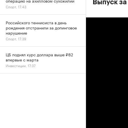
операцию на ахилловом сухожилии
Выпуск за
Спорт, 17:43
Российского теннисиста в день
рождения отстранили за допинговое
нарушение
Спорт, 17:39
ЦБ поднял курс доллара выше ₽82
впервые с марта
Инвестиции, 17:37