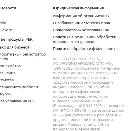
 Новости
Юридическая информация
Информация об ограничениях
roid
О соблюдении авторских прав
allery
Пользовательское соглашение
Политика в отношении обработки
гие продукты РБК
персональных данных
ако для бизнеса
Политика обработки файлов cookie
поративный регистратор
енов
© ООО «БИЗНЕСПРЕСС»,
АО «РОСБИЗНЕСКОНСАЛТИНГ»,
тинг сайтов
1995–2026
. Сообщения и материалы
.решения
информационного агентства «РБК»
(свидетельство о регистрации
комства
средства массовой информации
 знакомств podbor.ru
выдано Федеральной службой
по надзору в сфере связи,
 Курсы
информационных технологий
ла управления РБК
и массовых коммуникаций
(Роскомнадзор) 09.12.2015 за номером
ИА №ФС77-63848) и сетевого издания
«РБК» (свидетельство о регистрации
средства массовой информации
выдано Федеральной службой
по надзору в сфере связи,