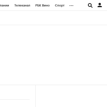
...
пании
Телеканал
РБК Вино
Спорт
ые проекты
Город
Стиль
Крипто
Спецпроекты СПб
логии и медиа
Финансы