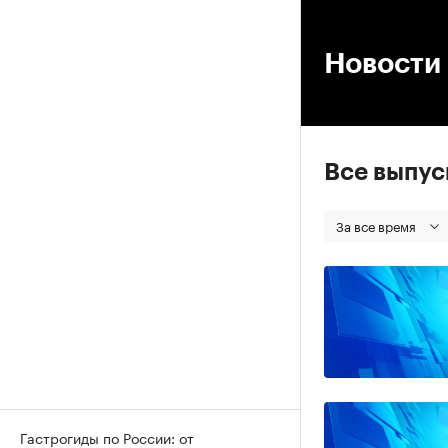
00
Новости
Все выпу
За все время
Гастрогиды по России: от