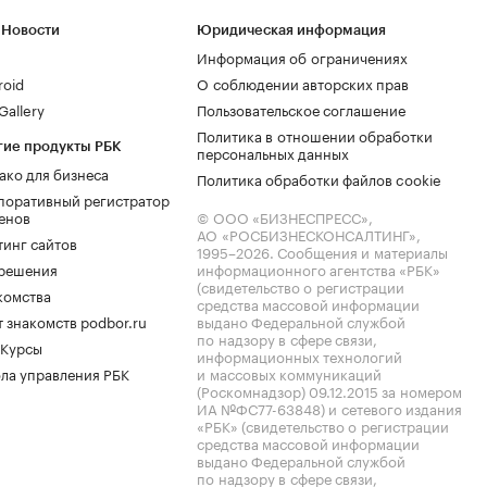
 Новости
Юридическая информация
Информация об ограничениях
roid
О соблюдении авторских прав
allery
Пользовательское соглашение
Политика в отношении обработки
гие продукты РБК
персональных данных
ако для бизнеса
Политика обработки файлов cookie
поративный регистратор
енов
© ООО «БИЗНЕСПРЕСС»,
АО «РОСБИЗНЕСКОНСАЛТИНГ»,
тинг сайтов
1995–2026
. Сообщения и материалы
.решения
информационного агентства «РБК»
(свидетельство о регистрации
комства
средства массовой информации
 знакомств podbor.ru
выдано Федеральной службой
по надзору в сфере связи,
 Курсы
информационных технологий
ла управления РБК
и массовых коммуникаций
(Роскомнадзор) 09.12.2015 за номером
ИА №ФС77-63848) и сетевого издания
«РБК» (свидетельство о регистрации
средства массовой информации
выдано Федеральной службой
по надзору в сфере связи,