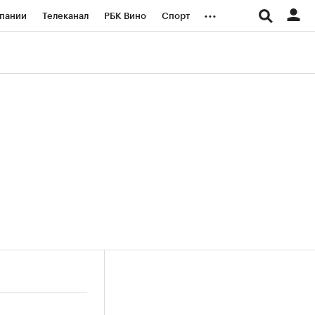
...
пании
Телеканал
РБК Вино
Спорт
ые проекты
Город
Стиль
Крипто
Спецпроекты СПб
логии и медиа
Финансы