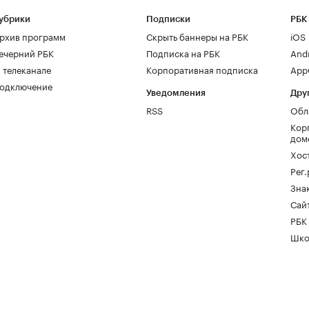
убрики
Подписки
РБК
рхив программ
Скрыть баннеры на РБК
iOS
ечерний РБК
Подписка на РБК
And
 телеканале
Корпоративная подписка
AppG
одключение
Уведомления
Дру
RSS
Обл
Кор
дом
Хос
Рег
Зна
Сайт
РБК
Шко