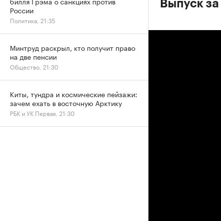
билля Грэма о санкциях против
Выпуск за 
России
Политика, 21:35
Минтруд раскрыл, кто получит право
на две пенсии
Общество, 21:30
Киты, тундра и космические пейзажи:
зачем ехать в восточную Арктику
РБК и УК Первая, 21:30