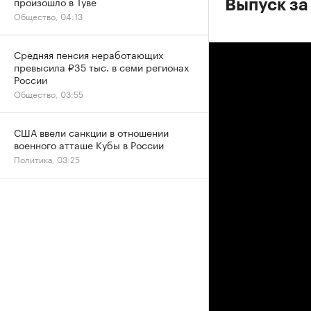
произошло в Туве
Выпуск за
Общество, 04:13
Средняя пенсия неработающих
превысила ₽35 тыс. в семи регионах
России
Общество, 03:55
США ввели санкции в отношении
военного атташе Кубы в России
Политика, 03:25