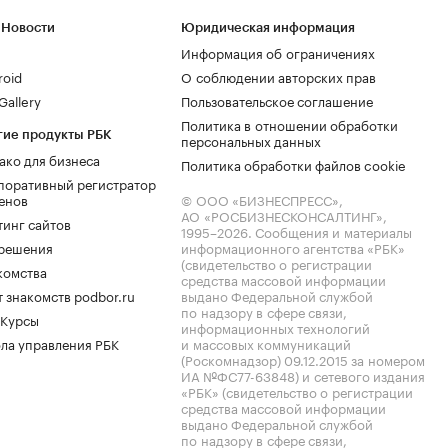
 Новости
Юридическая информация
Информация об ограничениях
roid
О соблюдении авторских прав
allery
Пользовательское соглашение
Политика в отношении обработки
гие продукты РБК
персональных данных
ако для бизнеса
Политика обработки файлов cookie
поративный регистратор
енов
© ООО «БИЗНЕСПРЕСС»,
АО «РОСБИЗНЕСКОНСАЛТИНГ»,
тинг сайтов
1995–2026
. Сообщения и материалы
.решения
информационного агентства «РБК»
(свидетельство о регистрации
комства
средства массовой информации
 знакомств podbor.ru
выдано Федеральной службой
по надзору в сфере связи,
 Курсы
информационных технологий
ла управления РБК
и массовых коммуникаций
(Роскомнадзор) 09.12.2015 за номером
ИА №ФС77-63848) и сетевого издания
«РБК» (свидетельство о регистрации
средства массовой информации
выдано Федеральной службой
по надзору в сфере связи,