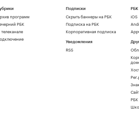
убрики
Подписки
РБК
рхив программ
Скрыть баннеры на РБК
iOS
ечерний РБК
Подписка на РБК
And
 телеканале
Корпоративная подписка
AppG
одключение
Уведомления
Дру
RSS
Обл
Кор
дом
Хос
Рег
Зна
Сайт
РБК
Шко