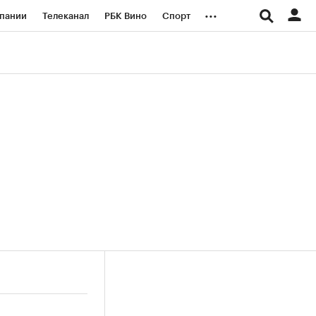
...
пании
Телеканал
РБК Вино
Спорт
ые проекты
Город
Стиль
Крипто
Спецпроекты СПб
логии и медиа
Финансы