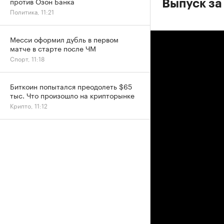
против Озон Банка
Выпуск за
Политика, 11:21
Месси оформил дубль в первом
матче в старте после ЧМ
Спорт, 11:18
Биткоин попытался преодолеть $65
тыс. Что произошло на крипторынке
Крипто, 11:12