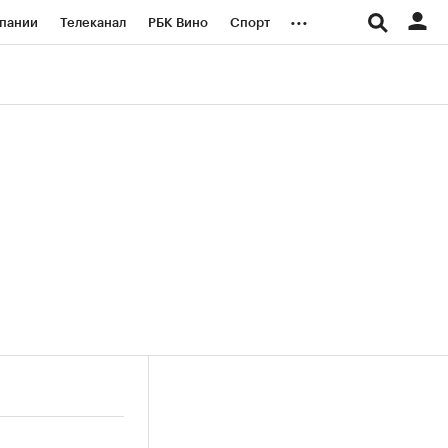
...
пании
Телеканал
РБК Вино
Спорт
ые проекты
Город
Стиль
Крипто
Спецпроекты СПб
логии и медиа
Финансы