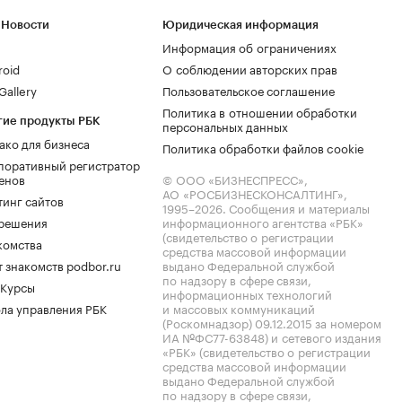
 Новости
Юридическая информация
Информация об ограничениях
roid
О соблюдении авторских прав
allery
Пользовательское соглашение
Политика в отношении обработки
гие продукты РБК
персональных данных
ако для бизнеса
Политика обработки файлов cookie
поративный регистратор
енов
© ООО «БИЗНЕСПРЕСС»,
АО «РОСБИЗНЕСКОНСАЛТИНГ»,
тинг сайтов
1995–2026
. Сообщения и материалы
.решения
информационного агентства «РБК»
(свидетельство о регистрации
комства
средства массовой информации
 знакомств podbor.ru
выдано Федеральной службой
по надзору в сфере связи,
 Курсы
информационных технологий
ла управления РБК
и массовых коммуникаций
(Роскомнадзор) 09.12.2015 за номером
ИА №ФС77-63848) и сетевого издания
«РБК» (свидетельство о регистрации
средства массовой информации
выдано Федеральной службой
по надзору в сфере связи,