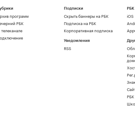
убрики
Подписки
РБК
рхив программ
Скрыть баннеры на РБК
iOS
ечерний РБК
Подписка на РБК
And
 телеканале
Корпоративная подписка
AppG
одключение
Уведомления
Дру
RSS
Обл
Кор
дом
Хос
Рег
Зна
Сайт
РБК
Шко