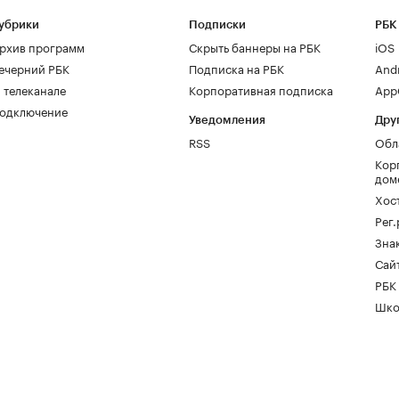
убрики
Подписки
РБК
рхив программ
Скрыть баннеры на РБК
iOS
ечерний РБК
Подписка на РБК
And
 телеканале
Корпоративная подписка
AppG
одключение
Уведомления
Дру
RSS
Обл
Кор
дом
Хос
Рег
Зна
Сайт
РБК
Шко