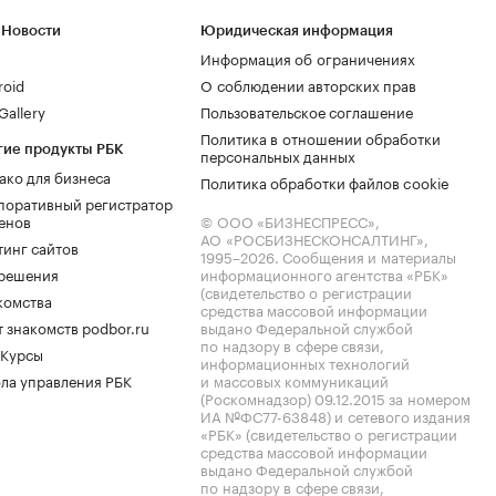
 Новости
Юридическая информация
Информация об ограничениях
roid
О соблюдении авторских прав
allery
Пользовательское соглашение
Политика в отношении обработки
гие продукты РБК
персональных данных
ако для бизнеса
Политика обработки файлов cookie
поративный регистратор
енов
© ООО «БИЗНЕСПРЕСС»,
АО «РОСБИЗНЕСКОНСАЛТИНГ»,
тинг сайтов
1995–2026
. Сообщения и материалы
.решения
информационного агентства «РБК»
(свидетельство о регистрации
комства
средства массовой информации
 знакомств podbor.ru
выдано Федеральной службой
по надзору в сфере связи,
 Курсы
информационных технологий
ла управления РБК
и массовых коммуникаций
(Роскомнадзор) 09.12.2015 за номером
ИА №ФС77-63848) и сетевого издания
«РБК» (свидетельство о регистрации
средства массовой информации
выдано Федеральной службой
по надзору в сфере связи,