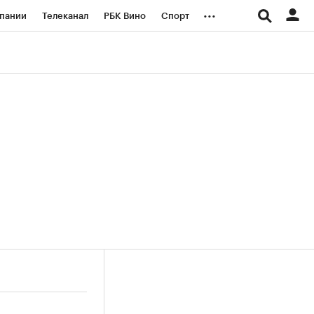
...
пании
Телеканал
РБК Вино
Спорт
ые проекты
Город
Стиль
Крипто
Спецпроекты СПб
логии и медиа
Финансы