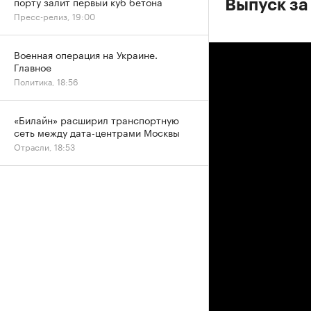
порту залит первый куб бетона
Выпуск за
Пресс-релиз, 19:00
Военная операция на Украине.
Главное
Политика, 18:56
«Билайн» расширил транспортную
сеть между дата-центрами Москвы
Отрасли, 18:53