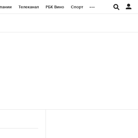
...
пании
Телеканал
РБК Вино
Спорт
ые проекты
Город
Стиль
Крипто
Спецпроекты СПб
логии и медиа
Финансы