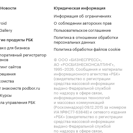
 Новости
Юридическая информация
Информация об ограничениях
roid
О соблюдении авторских прав
allery
Пользовательское соглашение
Политика в отношении обработки
гие продукты РБК
персональных данных
ако для бизнеса
Политика обработки файлов cookie
поративный регистратор
енов
© ООО «БИЗНЕСПРЕСС»,
АО «РОСБИЗНЕСКОНСАЛТИНГ»,
тинг сайтов
1995–2026
. Сообщения и материалы
.решения
информационного агентства «РБК»
(свидетельство о регистрации
комства
средства массовой информации
 знакомств podbor.ru
выдано Федеральной службой
по надзору в сфере связи,
 Курсы
информационных технологий
ла управления РБК
и массовых коммуникаций
(Роскомнадзор) 09.12.2015 за номером
ИА №ФС77-63848) и сетевого издания
«РБК» (свидетельство о регистрации
средства массовой информации
выдано Федеральной службой
по надзору в сфере связи,