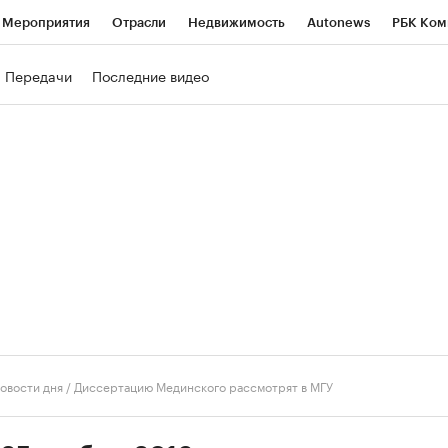
Мероприятия
Отрасли
Недвижимость
Autonews
РБК Ком
ние
РБК Курсы
РБК Life
Тренды
Визионеры
Национальн
Передачи
Последние видео
б
Исследования
Кредитные рейтинги
Франшизы
Газета
роверка контрагентов
Политика
Экономика
Бизнес
Техно
овости дня
/
Диссертацию Мединского рассмотрят в МГУ