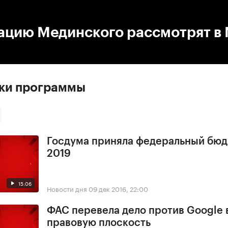
:00
/
00:00
ацию Мединского рассмотрят в
ски программы
Госдума приняла федеральный бюд
2019
15:06
Новости дня
09 дек 2016, 22:00
ФАС перевела дело против Google 
правовую плоскость