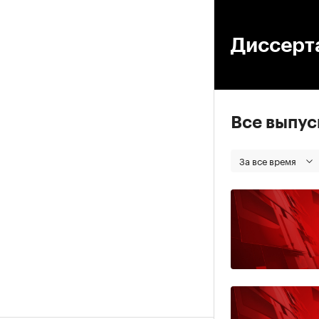
00
Диссерт
Все выпу
За все время