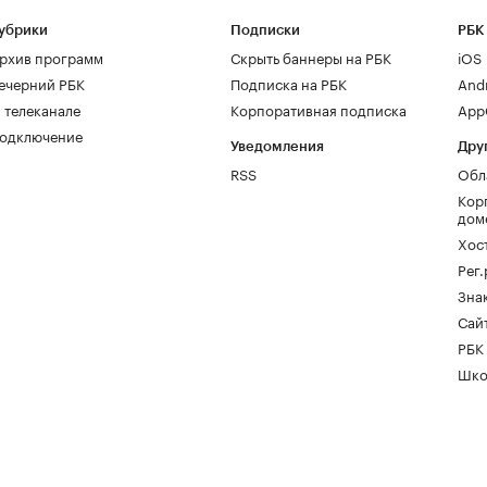
убрики
Подписки
РБК
рхив программ
Скрыть баннеры на РБК
iOS
ечерний РБК
Подписка на РБК
And
 телеканале
Корпоративная подписка
AppG
одключение
Уведомления
Дру
RSS
Обл
Кор
дом
Хос
Рег
Зна
Сайт
РБК
Шко