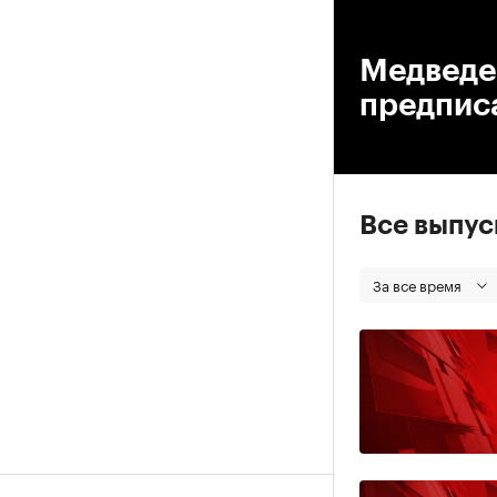
00
Медведе
предпис
Все выпу
За все время