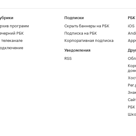
убрики
Подписки
РБК
рхив программ
Скрыть баннеры на РБК
iOS
ечерний РБК
Подписка на РБК
And
 телеканале
Корпоративная подписка
AppG
одключение
Уведомления
Дру
RSS
Обл
Кор
дом
Хос
Рег
Зна
Сайт
РБК
Шко