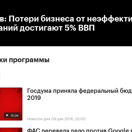
:00
/
00:00
в: Потери бизнеса от неэффект
аний достигают 5% ВВП
ски программы
Госдума приняла федеральный бюд
2019
15:06
Новости дня
09 дек 2016, 22:00
ФАС перевела дело против Google 