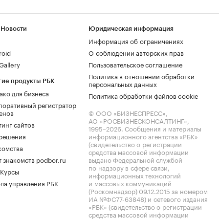
 Новости
Юридическая информация
Информация об ограничениях
roid
О соблюдении авторских прав
allery
Пользовательское соглашение
Политика в отношении обработки
гие продукты РБК
персональных данных
ако для бизнеса
Политика обработки файлов cookie
поративный регистратор
енов
© ООО «БИЗНЕСПРЕСС»,
АО «РОСБИЗНЕСКОНСАЛТИНГ»,
тинг сайтов
1995–2026
. Сообщения и материалы
.решения
информационного агентства «РБК»
(свидетельство о регистрации
комства
средства массовой информации
 знакомств podbor.ru
выдано Федеральной службой
по надзору в сфере связи,
 Курсы
информационных технологий
ла управления РБК
и массовых коммуникаций
(Роскомнадзор) 09.12.2015 за номером
ИА №ФС77-63848) и сетевого издания
«РБК» (свидетельство о регистрации
средства массовой информации