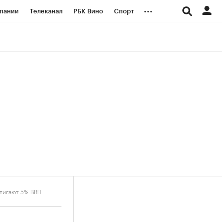
...
пании
Телеканал
РБК Вино
Спорт
ые проекты
Город
Стиль
Крипто
Спецпроекты СПб
логии и медиа
Финансы
тигают 5% ВВП