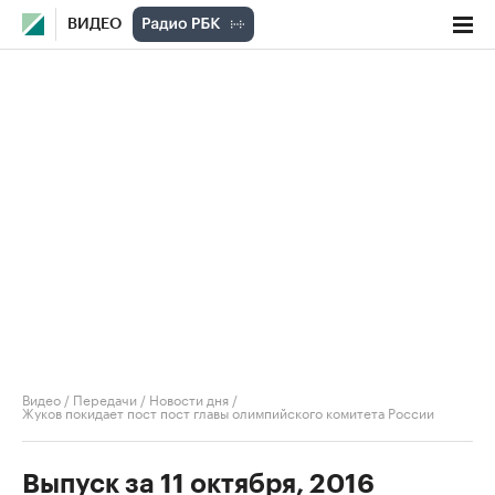
ВИДЕО
Видео
/
Передачи
/
Новости дня
/
Жуков покидает пост пост главы олимпийского комитета России
Выпуск за 11 октября, 2016