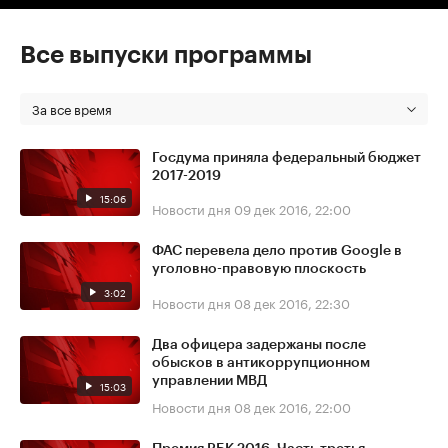
Все выпуски программы
За все время
Госдума приняла федеральный бюджет
2017-2019
15:06
Новости дня
09 дек 2016, 22:00
ФАС перевела дело против Google в
уголовно-правовую плоскость
3:02
Новости дня
08 дек 2016, 22:30
Два офицера задержаны после
обысков в антикоррупционном
управлении МВД
15:03
Новости дня
08 дек 2016, 22:00