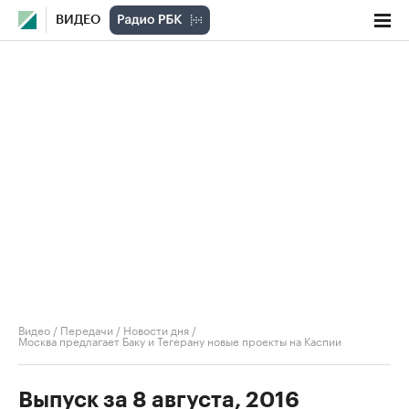
ВИДЕО
Видео
/
Передачи
/
Новости дня
/
Москва предлагает Баку и Тегерану новые проекты на Каспии
Выпуск за 8 августа, 2016