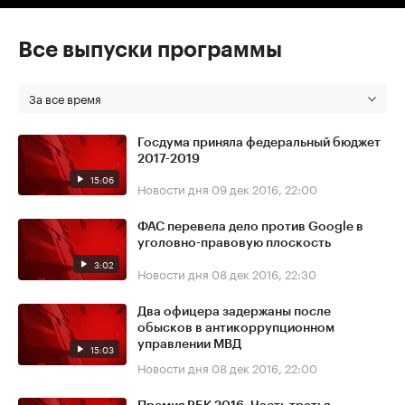
Все выпуски программы
За все время
Госдума приняла федеральный бюджет
2017-2019
15:06
Новости дня
09 дек 2016, 22:00
ФАС перевела дело против Google в
уголовно-правовую плоскость
3:02
Новости дня
08 дек 2016, 22:30
Два офицера задержаны после
обысков в антикоррупционном
управлении МВД
15:03
Новости дня
08 дек 2016, 22:00