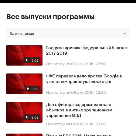
Все выпуски программы
За все время
Госдума приняла федеральный бюджет
2017-2019
15:06
Новости дня
09 дек 2016, 22:00
ФАС перевела дело против Google в
уголовно-правовую плоскость
3:02
Новости дня
08 дек 2016, 22:30
Два офицера задержаны после
обысков в антикоррупционном
управлении МВД
15:03
Новости дня
08 дек 2016, 22:00