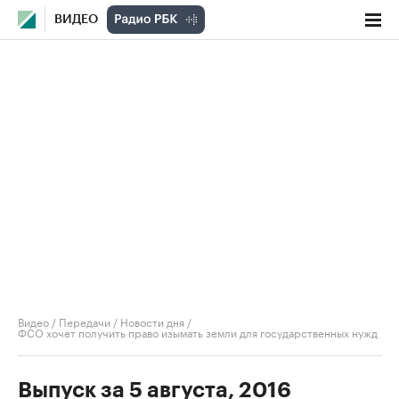
ВИДЕО
Видео
/
Передачи
/
Новости дня
/
ФСО хочет получить право изымать земли для государственных нужд
Выпуск за 5 августа, 2016