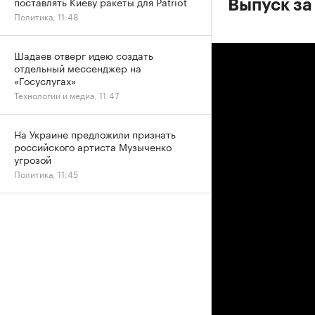
поставлять Киеву ракеты для Patriot
Выпуск за
Политика, 11:48
Шадаев отверг идею создать
отдельный мессенджер на
«Госуслугах»
Технологии и медиа, 11:47
На Украине предложили признать
российского артиста Музыченко
угрозой
Политика, 11:45