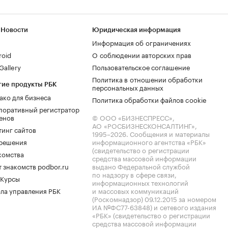
 Новости
Юридическая информация
Информация об ограничениях
roid
О соблюдении авторских прав
allery
Пользовательское соглашение
Политика в отношении обработки
гие продукты РБК
персональных данных
ако для бизнеса
Политика обработки файлов cookie
поративный регистратор
енов
© ООО «БИЗНЕСПРЕСС»,
АО «РОСБИЗНЕСКОНСАЛТИНГ»,
тинг сайтов
1995–2026
. Сообщения и материалы
.решения
информационного агентства «РБК»
(свидетельство о регистрации
комства
средства массовой информации
 знакомств podbor.ru
выдано Федеральной службой
по надзору в сфере связи,
 Курсы
информационных технологий
ла управления РБК
и массовых коммуникаций
(Роскомнадзор) 09.12.2015 за номером
ИА №ФС77-63848) и сетевого издания
«РБК» (свидетельство о регистрации
средства массовой информации