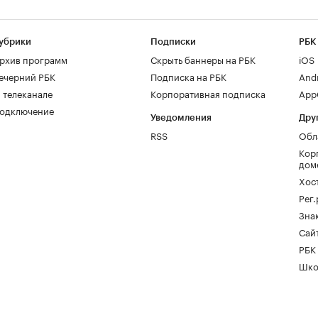
убрики
Подписки
РБК
рхив программ
Скрыть баннеры на РБК
iOS
ечерний РБК
Подписка на РБК
And
 телеканале
Корпоративная подписка
AppG
одключение
Уведомления
Дру
RSS
Обл
Кор
дом
Хос
Рег
Зна
Сайт
РБК
Шко