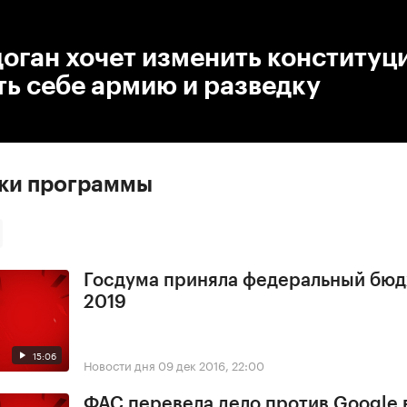
:00
/
00:00
оган хочет изменить конституц
ь себе армию и разведку
ски программы
Госдума приняла федеральный бюд
2019
15:06
Новости дня
09 дек 2016, 22:00
ФАС перевела дело против Google 