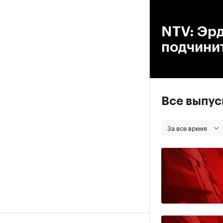
00
NTV: Эрд
подчинит
Все выпу
За все время