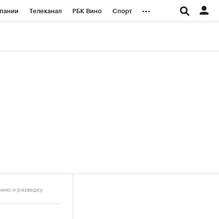
...
пании
Телеканал
РБК Вино
Спорт
ые проекты
Город
Стиль
Крипто
Спецпроекты СПб
логии и медиа
Финансы
мию и разведку