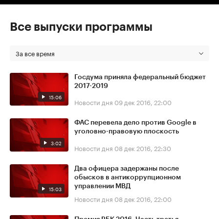
Все выпуски программы
За все время
Госдума приняла федеральный бюджет
2017-2019
15:06
Новости дня
09 дек 2016, 22:00
ФАС перевела дело против Google в
уголовно-правовую плоскость
3:02
Новости дня
08 дек 2016, 22:30
Два офицера задержаны после
обысков в антикоррупционном
управлении МВД
15:03
Новости дня
08 дек 2016, 22:00