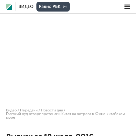
ВИДЕО
Видео
/
Передачи
/
Новости дня
/
Гаагский суд отверг претензии Китая на острова в Южно-китайском
море