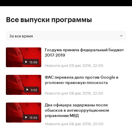
Все выпуски программы
За все время
Госдума приняла федеральный бюджет
2017-2019
15:06
Новости дня
09 дек 2016, 22:00
ФАС перевела дело против Google в
уголовно-правовую плоскость
3:02
Новости дня
08 дек 2016, 22:30
Два офицера задержаны после
обысков в антикоррупционном
управлении МВД
15:03
Новости дня
08 дек 2016, 22:00