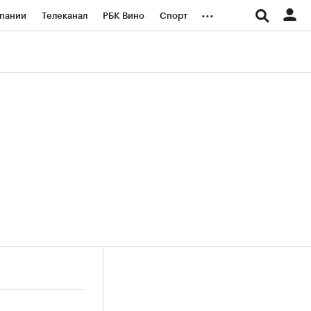
...
пании
Телеканал
РБК Вино
Спорт
ые проекты
Город
Стиль
Крипто
Спецпроекты СПб
логии и медиа
Финансы