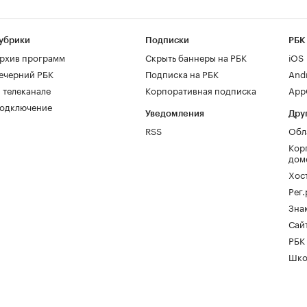
убрики
Подписки
РБК
рхив программ
Скрыть баннеры на РБК
iOS
ечерний РБК
Подписка на РБК
And
 телеканале
Корпоративная подписка
AppG
одключение
Уведомления
Дру
RSS
Обл
Кор
дом
Хос
Рег
Зна
Сайт
РБК
Шко