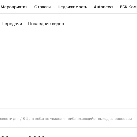
Мероприятия
Отрасли
Недвижимость
Autonews
РБК Ком
ние
РБК Курсы
РБК Life
Тренды
Визионеры
Национальн
Передачи
Последние видео
б
Исследования
Кредитные рейтинги
Франшизы
Газета
роверка контрагентов
Политика
Экономика
Бизнес
Техно
овости дня
/
В Центробанке увидели приближающийся выход из рецессии