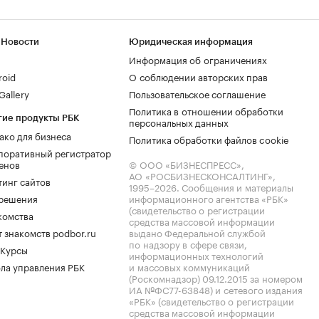
 Новости
Юридическая информация
Информация об ограничениях
roid
О соблюдении авторских прав
allery
Пользовательское соглашение
Политика в отношении обработки
гие продукты РБК
персональных данных
ако для бизнеса
Политика обработки файлов cookie
поративный регистратор
енов
© ООО «БИЗНЕСПРЕСС»,
АО «РОСБИЗНЕСКОНСАЛТИНГ»,
тинг сайтов
1995–2026
. Сообщения и материалы
.решения
информационного агентства «РБК»
(свидетельство о регистрации
комства
средства массовой информации
 знакомств podbor.ru
выдано Федеральной службой
по надзору в сфере связи,
 Курсы
информационных технологий
ла управления РБК
и массовых коммуникаций
(Роскомнадзор) 09.12.2015 за номером
ИА №ФС77-63848) и сетевого издания
«РБК» (свидетельство о регистрации
средства массовой информации