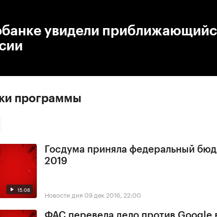
:00
/
00:00
обанке увидели приближающийс
ссии
ски программы
Госдума приняла федеральный бюд
2019
15:06
Новости дня
09 дек 2016, 22:00
ФАС перевела дело против Google 