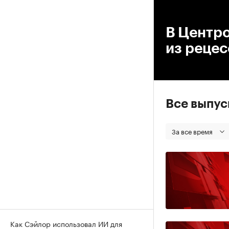
00
В Центр
из реце
Все выпу
За все время
Как Сэйлор использовал ИИ для