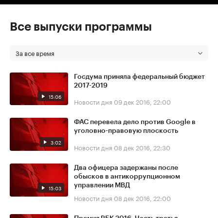
Все выпуски программы
За все время
Госдума приняла федеральный бюджет
2017-2019
15:06
Новости дня
09 дек 2016, 22:00
ФАС перевела дело против Google в
уголовно-правовую плоскость
3:02
Новости дня
08 дек 2016, 22:30
Два офицера задержаны после
обысков в антикоррупционном
управлении МВД
15:03
Новости дня
08 дек 2016, 22:00