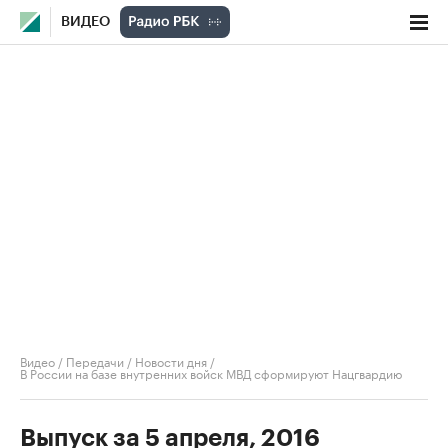
ВИДЕО
Видео
/
Передачи
/
Новости дня
/
В России на базе внутренних войск МВД сформируют Нацгвардию
Выпуск за 5 апреля, 2016