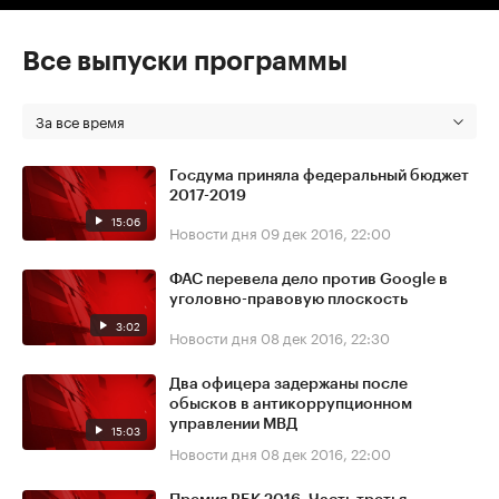
Все выпуски программы
За все время
Госдума приняла федеральный бюджет
2017-2019
15:06
Новости дня
09 дек 2016, 22:00
ФАС перевела дело против Google в
уголовно-правовую плоскость
3:02
Новости дня
08 дек 2016, 22:30
Два офицера задержаны после
обысков в антикоррупционном
управлении МВД
15:03
Новости дня
08 дек 2016, 22:00