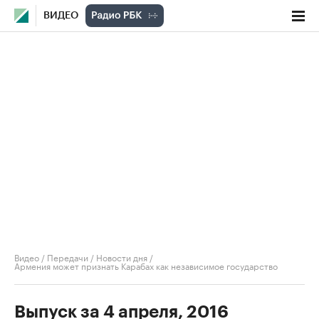
ВИДЕО
Видео
/
Передачи
/
Новости дня
/
Армения может признать Карабах как независимое государство
Выпуск за 4 апреля, 2016