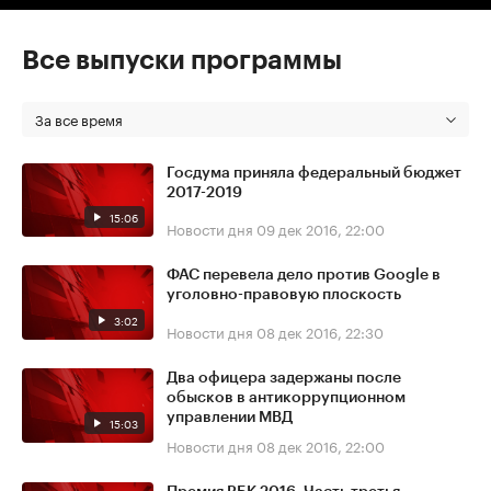
Все выпуски программы
За все время
Госдума приняла федеральный бюджет
2017-2019
15:06
Новости дня
09 дек 2016, 22:00
ФАС перевела дело против Google в
уголовно-правовую плоскость
3:02
Новости дня
08 дек 2016, 22:30
Два офицера задержаны после
обысков в антикоррупционном
управлении МВД
15:03
Новости дня
08 дек 2016, 22:00