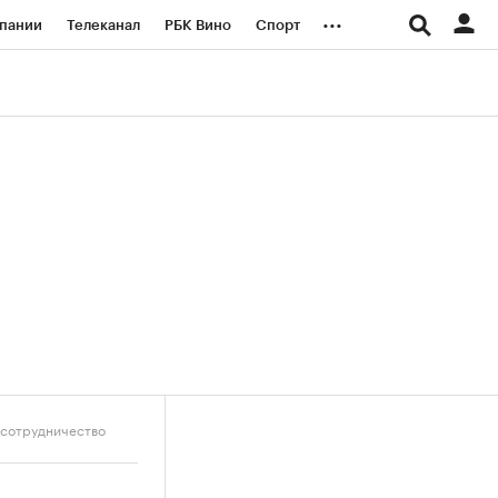
...
пании
Телеканал
РБК Вино
Спорт
ые проекты
Город
Стиль
Крипто
Спецпроекты СПб
логии и медиа
Финансы
 сотрудничество