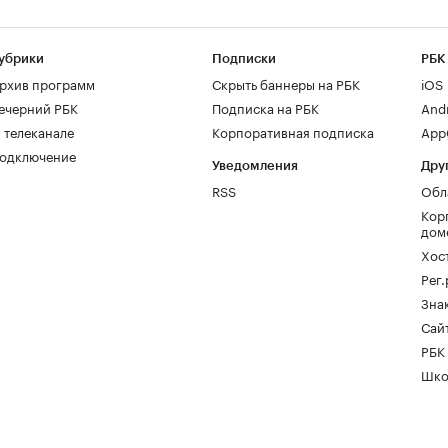
убрики
Подписки
РБК
рхив программ
Скрыть баннеры на РБК
iOS
ечерний РБК
Подписка на РБК
And
 телеканале
Корпоративная подписка
AppG
одключение
Уведомления
Дру
RSS
Обл
Кор
дом
Хос
Рег
Зна
Сайт
РБК
Шко