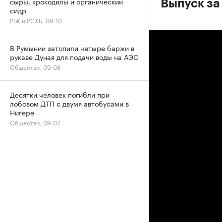
сыры, крокодилы и органический
Выпуск за
сидр
РБК и РСХБ, 09:10
В Румынии затопили четыре баржи в
рукаве Дуная для подачи воды на АЭС
Общество, 09:08
Десятки человек погибли при
лобовом ДТП с двумя автобусами в
Нигере
Общество, 09:07