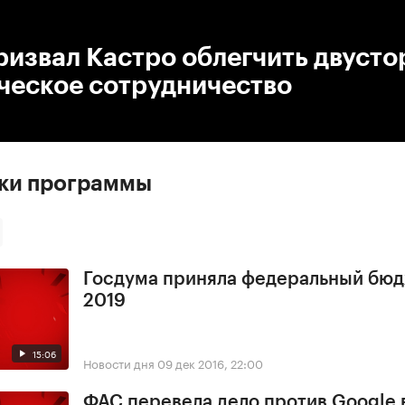
:00
/
00:00
извал Кастро облегчить двуст
ческое сотрудничество
ски программы
Госдума приняла федеральный бюд
2019
15:06
Новости дня
09 дек 2016, 22:00
ФАС перевела дело против Google 