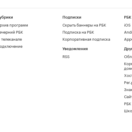
убрики
Подписки
РБК
рхив программ
Скрыть баннеры на РБК
iOS
ечерний РБК
Подписка на РБК
And
 телеканале
Корпоративная подписка
AppG
одключение
Уведомления
Дру
RSS
Обл
Кор
дом
Хос
Рег
Зна
Сайт
РБК
Шко