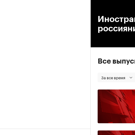
00
Иностра
россияни
Все выпу
За все время