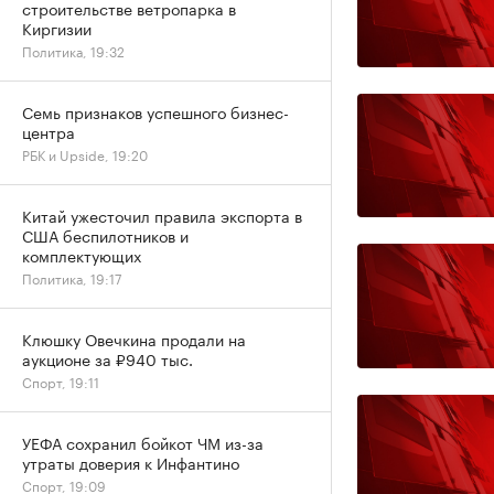
строительстве ветропарка в
Киргизии
Политика, 19:32
Семь признаков успешного бизнес-
центра
РБК и Upside, 19:20
Китай ужесточил правила экспорта в
США беспилотников и
комплектующих
Политика, 19:17
Клюшку Овечкина продали на
аукционе за ₽940 тыс.
Спорт, 19:11
УЕФА сохранил бойкот ЧМ из-за
утраты доверия к Инфантино
Спорт, 19:09