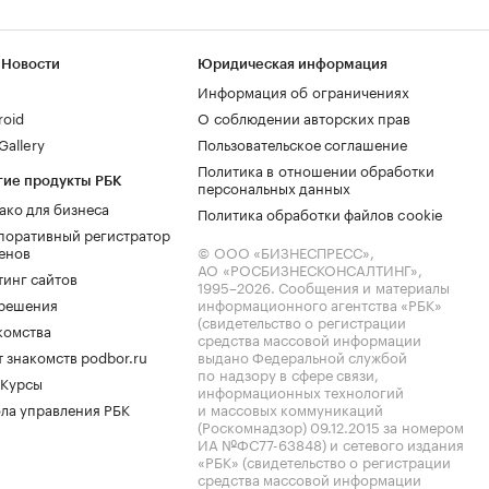
 Новости
Юридическая информация
Информация об ограничениях
roid
О соблюдении авторских прав
allery
Пользовательское соглашение
Политика в отношении обработки
гие продукты РБК
персональных данных
ако для бизнеса
Политика обработки файлов cookie
поративный регистратор
енов
© ООО «БИЗНЕСПРЕСС»,
АО «РОСБИЗНЕСКОНСАЛТИНГ»,
тинг сайтов
1995–2026
. Сообщения и материалы
.решения
информационного агентства «РБК»
(свидетельство о регистрации
комства
средства массовой информации
 знакомств podbor.ru
выдано Федеральной службой
по надзору в сфере связи,
 Курсы
информационных технологий
ла управления РБК
и массовых коммуникаций
(Роскомнадзор) 09.12.2015 за номером
ИА №ФС77-63848) и сетевого издания
«РБК» (свидетельство о регистрации
средства массовой информации