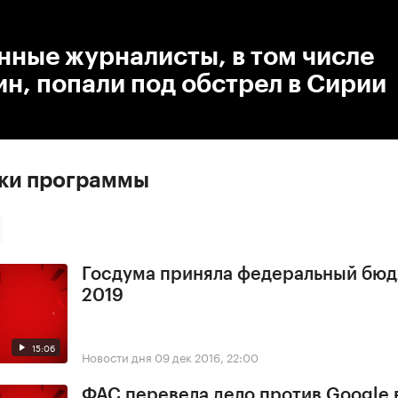
:00
/
00:00
нные журналисты, в том числе
н, попали под обстрел в Сирии
ски программы
Госдума приняла федеральный бюд
2019
15:06
Новости дня
09 дек 2016, 22:00
ФАС перевела дело против Google 