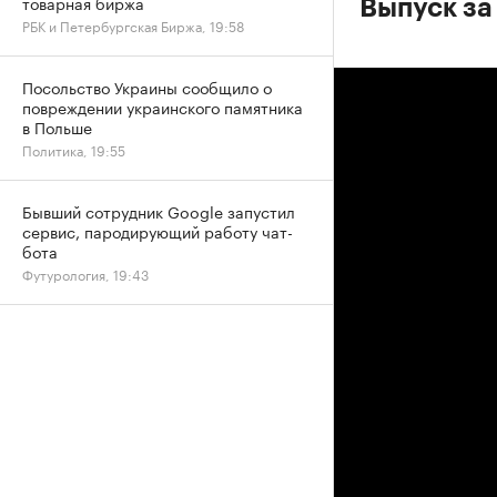
товарная биржа
Выпуск за 
РБК и Петербургская Биржа, 19:58
Посольство Украины сообщило о
повреждении украинского памятника
в Польше
Политика, 19:55
Бывший сотрудник Google запустил
сервис, пародирующий работу чат-
бота
Футурология, 19:43