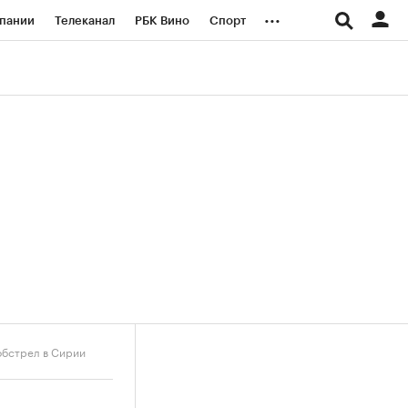
...
пании
Телеканал
РБК Вино
Спорт
ые проекты
Город
Стиль
Крипто
Спецпроекты СПб
логии и медиа
Финансы
обстрел в Сирии