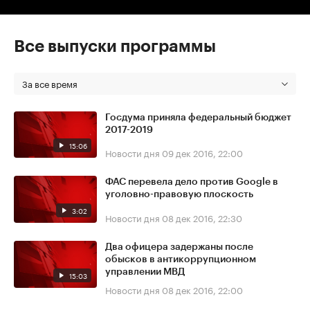
Все выпуски программы
За все время
Госдума приняла федеральный бюджет
2017-2019
15:06
Новости дня
09 дек 2016, 22:00
ФАС перевела дело против Google в
уголовно-правовую плоскость
3:02
Новости дня
08 дек 2016, 22:30
Два офицера задержаны после
обысков в антикоррупционном
управлении МВД
15:03
Новости дня
08 дек 2016, 22:00