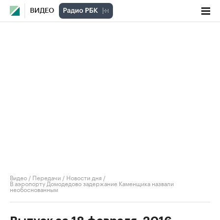
ВИДЕО
Видео
/
Передачи
/
Новости дня
/
В аэропорту Домодедово задержание Каменщика назвали
необоснованным