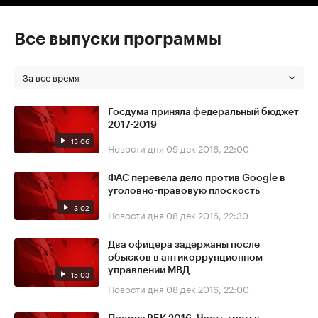
Все выпуски программы
За все время
Госдума приняла федеральный бюджет
2017-2019
15:06
Новости дня
09 дек 2016, 22:00
ФАС перевела дело против Google в
уголовно-правовую плоскость
3:02
Новости дня
08 дек 2016, 22:30
Два офицера задержаны после
обысков в антикоррупционном
управлении МВД
15:03
Новости дня
08 дек 2016, 22:00