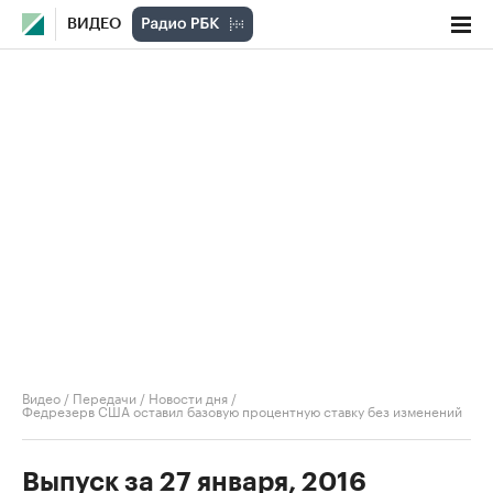
ВИДЕО
Видео
/
Передачи
/
Новости дня
/
Федрезерв США оставил базовую процентную ставку без изменений
Выпуск за 27 января, 2016