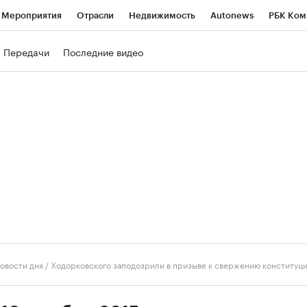
Мероприятия
Отрасли
Недвижимость
Autonews
РБК Ком
ние
РБК Курсы
РБК Life
Тренды
Визионеры
Национальн
Передачи
Последние видео
б
Исследования
Кредитные рейтинги
Франшизы
Газета
роверка контрагентов
Политика
Экономика
Бизнес
Техно
овости дня
/
Ходорковского заподозрили в призыве к свержению конституци