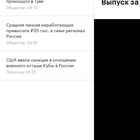
произошло в Туве
Выпуск за
Общество, 04:13
Средняя пенсия неработающих
превысила ₽35 тыс. в семи регионах
России
Общество, 03:55
США ввели санкции в отношении
военного атташе Кубы в России
Политика, 03:25