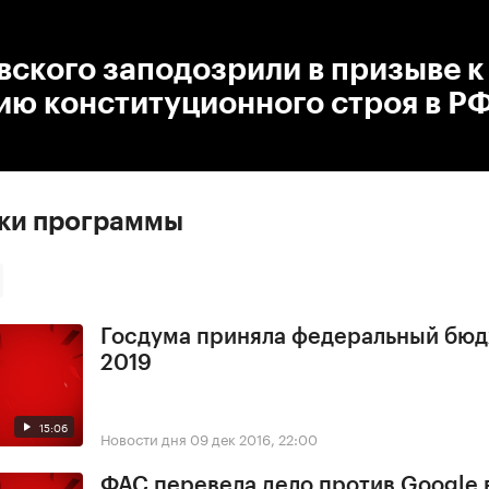
:00
/
00:00
ского заподозрили в призыве к
ию конституционного строя в Р
ски программы
Госдума приняла федеральный бюд
2019
15:06
Новости дня
09 дек 2016, 22:00
ФАС перевела дело против Google 