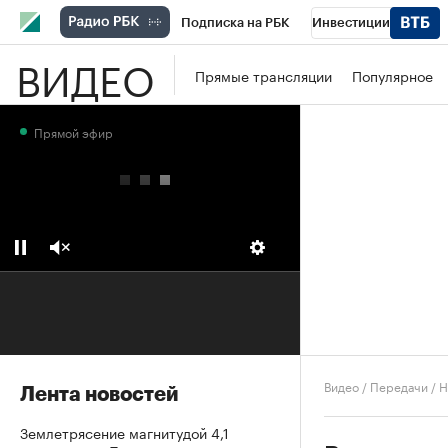
Подписка на РБК
Инвестиции
ВИДЕО
Школа управления РБК
РБК Образова
Прямые трансляции
Популярное
РБК Бизнес-среда
Дискуссионный клу
Прямой эфир
Конференции СПб
Спецпроекты
П
Рынок наличной валюты
Видео
/
Передачи
/
Н
Лента новостей
Землетрясение магнитудой 4,1