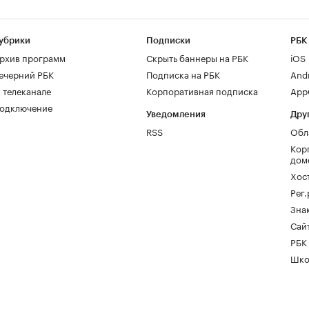
убрики
Подписки
РБК
рхив программ
Скрыть баннеры на РБК
iOS
ечерний РБК
Подписка на РБК
And
 телеканале
Корпоративная подписка
AppG
одключение
Уведомления
Дру
RSS
Обл
Кор
дом
Хос
Рег
Зна
Сайт
РБК
Шко