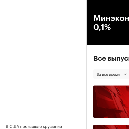
00
Минэкон
0,1%
Все выпу
За все время
В США произошло крушение