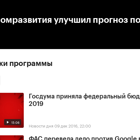
:00
/
00:00
омразвития улучшил прогноз по
ски программы
Госдума приняла федеральный бюд
2019
15:06
Новости дня
09 дек 2016, 22:00
ФАС перевела дело против Google 