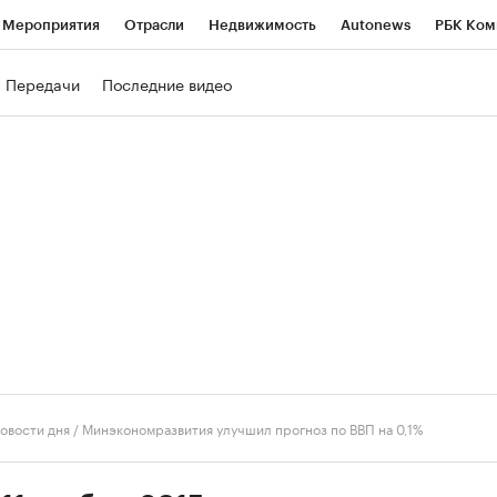
Мероприятия
Отрасли
Недвижимость
Autonews
РБК Ком
ние
РБК Курсы
РБК Life
Тренды
Визионеры
Национальн
Передачи
Последние видео
б
Исследования
Кредитные рейтинги
Франшизы
Газета
роверка контрагентов
Политика
Экономика
Бизнес
Техно
овости дня
/
Минэкономразвития улучшил прогноз по ВВП на 0,1%