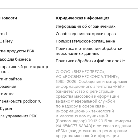
 Новости
Юридическая информация
Информация об ограничениях
roid
О соблюдении авторских прав
allery
Пользовательское соглашение
Политика в отношении обработки
гие продукты РБК
персональных данных
ако для бизнеса
Политика обработки файлов cookie
поративный регистратор
енов
© ООО «БИЗНЕСПРЕСС»,
АО «РОСБИЗНЕСКОНСАЛТИНГ»,
тинг сайтов
1995–2026
. Сообщения и материалы
.решения
информационного агентства «РБК»
(свидетельство о регистрации
комства
средства массовой информации
 знакомств podbor.ru
выдано Федеральной службой
по надзору в сфере связи,
 Курсы
информационных технологий
ла управления РБК
и массовых коммуникаций
(Роскомнадзор) 09.12.2015 за номером
ИА №ФС77-63848) и сетевого издания
«РБК» (свидетельство о регистрации
средства массовой информации