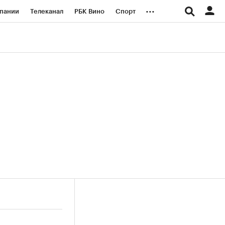
...
пании
Телеканал
РБК Вино
Спорт
ые проекты
Город
Стиль
Крипто
Спецпроекты СПб
логии и медиа
Финансы