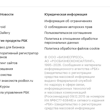
 Новости
Юридическая информация
Информация об ограничениях
roid
О соблюдении авторских прав
allery
Пользовательское соглашение
Политика в отношении обработки
гие продукты РБК
персональных данных
ако для бизнеса
Политика обработки файлов cookie
поративный регистратор
енов
© ООО «БИЗНЕСПРЕСС»,
АО «РОСБИЗНЕСКОНСАЛТИНГ»,
тинг сайтов
1995–2026
. Сообщения и материалы
.решения
информационного агентства «РБК»
(свидетельство о регистрации
комства
средства массовой информации
 знакомств podbor.ru
выдано Федеральной службой
по надзору в сфере связи,
 Курсы
информационных технологий
ла управления РБК
и массовых коммуникаций
(Роскомнадзор) 09.12.2015 за номером
ИА №ФС77-63848) и сетевого издания
«РБК» (свидетельство о регистрации
средства массовой информации