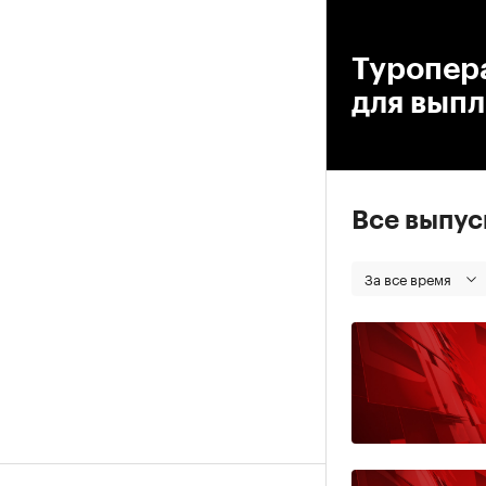
00
Туропера
для вып
Все выпу
За все время