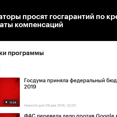
:00
/
00:00
торы просят госгарантий по к
латы компенсаций
ски программы
Госдума приняла федеральный бюд
2019
15:06
Новости дня
09 дек 2016, 22:00
ФАС перевела дело против Google 