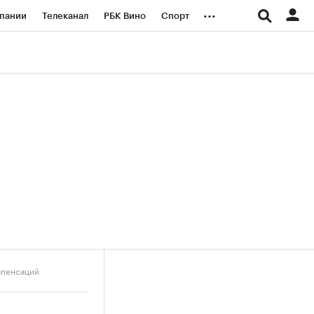
...
пании
Телеканал
РБК Вино
Спорт
ые проекты
Город
Стиль
Крипто
Спецпроекты СПб
логии и медиа
Финансы
мпенсаций