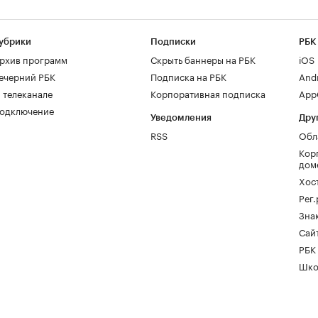
убрики
Подписки
РБК
рхив программ
Скрыть баннеры на РБК
iOS
ечерний РБК
Подписка на РБК
And
 телеканале
Корпоративная подписка
AppG
одключение
Уведомления
Дру
RSS
Обл
Кор
дом
Хос
Рег
Зна
Сайт
РБК
Шко