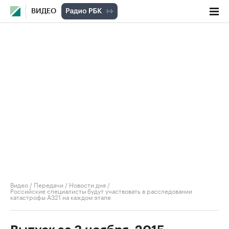
ВИДЕО
Видео
/
Передачи
/
Новости дня
/
Российские специалисты будут участвовать в расследовании
катастрофы А321 на каждом этапе