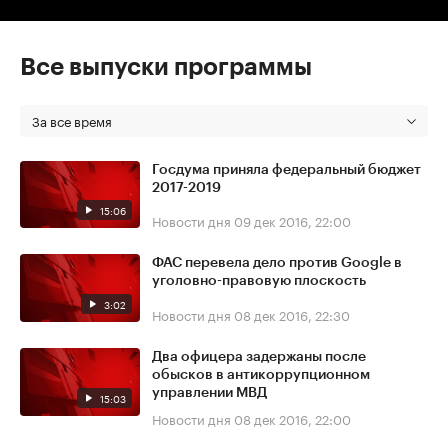
Все выпуски программы
За все время
Госдума приняла федеральный бюджет
2017-2019
15:06
Новости дня
09 дек 2016, 22:00
ФАС перевела дело против Google в
уголовно-правовую плоскость
3:02
Новости дня
08 дек 2016, 22:30
Два офицера задержаны после
обысков в антикоррупционном
управлении МВД
15:03
Новости дня
08 дек 2016, 22:00