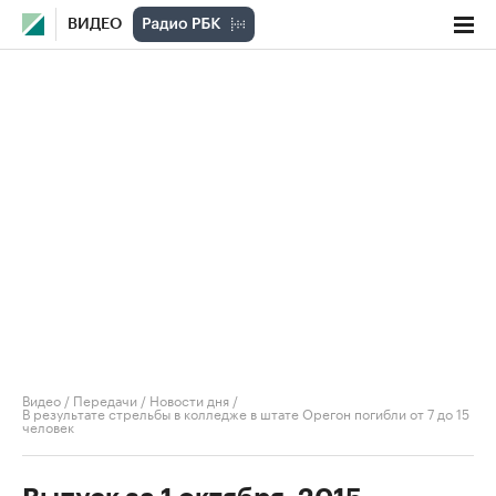
ВИДЕО
Видео
/
Передачи
/
Новости дня
/
В результате стрельбы в колледже в штате Орегон погибли от 7 до 15
человек