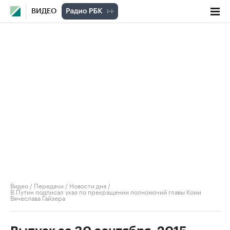
ВИДЕО
Видео
/
Передачи
/
Новости дня
/
В.Путин подписал указ по прекращении полномочий главы Коми
Вячеслава Гайзера