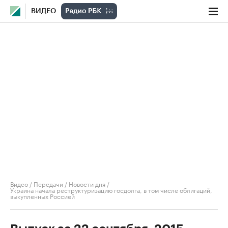
ВИДЕО
Видео
/
Передачи
/
Новости дня
/
Украина начала реструктуризацию госдолга, в том числе облигаций,
выкупленных Россией