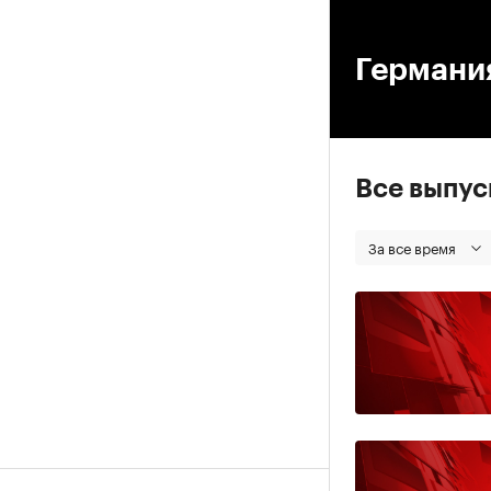
00
Германи
Все выпу
За все время