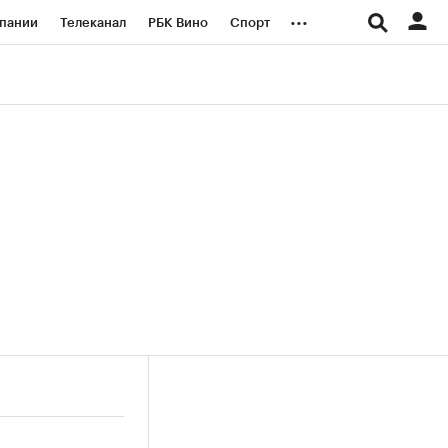
...
пании
Телеканал
РБК Вино
Спорт
ые проекты
Город
Стиль
Крипто
Спецпроекты СПб
логии и медиа
Финансы