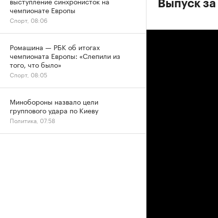
выступление синхронисток на
Выпуск за 
чемпионате Европы
Спорт, 08:06
Ромашина — РБК об итогах
чемпионата Европы: «Слепили из
того, что было»
Спорт, 08:05
Минобороны назвало цели
группового удара по Киеву
Политика, 07:58