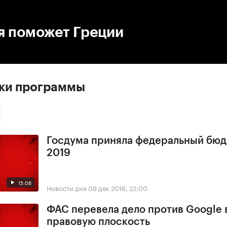
:00
/
00:00
я поможет Греции
ски программы
Госдума приняла федеральный бюд
2019
15:06
Новости дня
09 дек 2016, 22:00
ФАС перевела дело против Google 
правовую плоскость