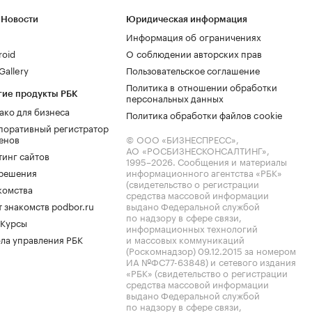
 Новости
Юридическая информация
Информация об ограничениях
roid
О соблюдении авторских прав
allery
Пользовательское соглашение
Политика в отношении обработки
гие продукты РБК
персональных данных
ако для бизнеса
Политика обработки файлов cookie
поративный регистратор
енов
© ООО «БИЗНЕСПРЕСС»,
АО «РОСБИЗНЕСКОНСАЛТИНГ»,
тинг сайтов
1995–2026
. Сообщения и материалы
.решения
информационного агентства «РБК»
(свидетельство о регистрации
комства
средства массовой информации
 знакомств podbor.ru
выдано Федеральной службой
по надзору в сфере связи,
 Курсы
информационных технологий
ла управления РБК
и массовых коммуникаций
(Роскомнадзор) 09.12.2015 за номером
ИА №ФС77-63848) и сетевого издания
«РБК» (свидетельство о регистрации
средства массовой информации
выдано Федеральной службой
по надзору в сфере связи,