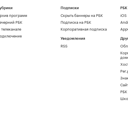
убрики
Подписки
РБК
рхив программ
Скрыть баннеры на РБК
iOS
ечерний РБК
Подписка на РБК
And
 телеканале
Корпоративная подписка
AppG
одключение
Уведомления
Дру
RSS
Обл
Кор
дом
Хос
Рег
Зна
Сайт
РБК
Шко