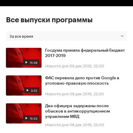
Все выпуски программы
За все время
Госдума приняла федеральный бюджет
2017-2019
15:06
Новости дня
09 дек 2016, 22:00
ФАС перевела дело против Google в
уголовно-правовую плоскость
3:02
Новости дня
08 дек 2016, 22:30
Два офицера задержаны после
обысков в антикоррупционном
управлении МВД
15:03
Новости дня
08 дек 2016, 22:00