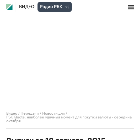
ВИДЕО
Видео
/
Передачи
/
Новости дня
/
РБК Quote: наиболее удачный момент для покупки валюты - середина
октября