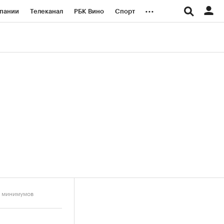
...
пании
Телеканал
РБК Вино
Спорт
ые проекты
Город
Стиль
Крипто
Спецпроекты СПб
логии и медиа
Финансы
х минимумов