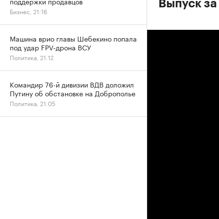
поддержки продавцов
Выпуск за 
Бизнес, 21:16
Машина врио главы Шебекино попала
под удар FPV‑дрона ВСУ
Политика, 21:12
Командир 76-й дивизии ВДВ доложил
Путину об обстановке на Доброполье
Политика, 21:05