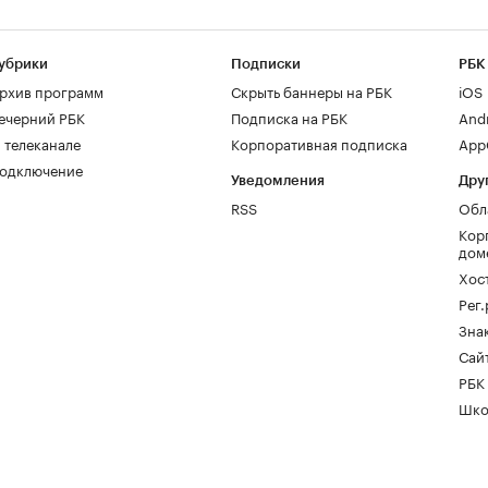
убрики
Подписки
РБК
рхив программ
Скрыть баннеры на РБК
iOS
ечерний РБК
Подписка на РБК
And
 телеканале
Корпоративная подписка
AppG
одключение
Уведомления
Дру
RSS
Обл
Кор
дом
Хос
Рег
Зна
Сайт
РБК
Шко