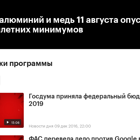
:00
/
00:00
алюминий и медь 11 августа опу
илетних минимумов
ски программы
Госдума приняла федеральный бюд
2019
15:06
Новости дня
09 дек 2016, 22:00
ФАС перевела дело против Google 