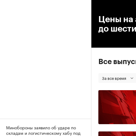
00
Цены на 
до шест
Все выпу
За все время
Минобороны заявило об ударе по
складам и логистическому хабу под