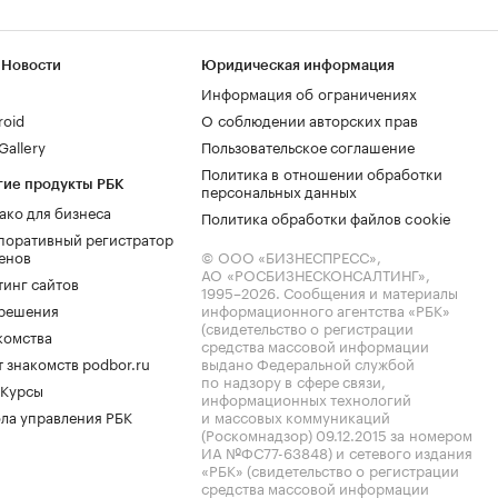
 Новости
Юридическая информация
Информация об ограничениях
roid
О соблюдении авторских прав
allery
Пользовательское соглашение
Политика в отношении обработки
гие продукты РБК
персональных данных
ако для бизнеса
Политика обработки файлов cookie
поративный регистратор
енов
© ООО «БИЗНЕСПРЕСС»,
АО «РОСБИЗНЕСКОНСАЛТИНГ»,
тинг сайтов
1995–2026
. Сообщения и материалы
.решения
информационного агентства «РБК»
(свидетельство о регистрации
комства
средства массовой информации
 знакомств podbor.ru
выдано Федеральной службой
по надзору в сфере связи,
 Курсы
информационных технологий
ла управления РБК
и массовых коммуникаций
(Роскомнадзор) 09.12.2015 за номером
ИА №ФС77-63848) и сетевого издания
«РБК» (свидетельство о регистрации
средства массовой информации