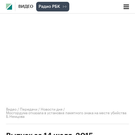
ВИДЕО
Видео
/
Передачи
/
Новости дня
/
Мосгордума отказала в установке памятного знака на месте убийства
Б.Немцова